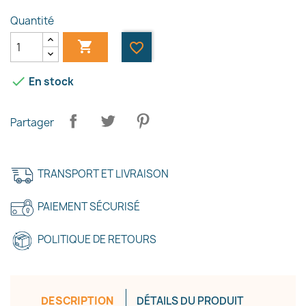
Quantité

favorite_border

En stock
Partager
×
Créer une liste d'envies
TRANSPORT ET LIVRAISON
PAIEMENT SÉCURISÉ
Nom de la liste d'envies
POLITIQUE DE RETOURS
Annuler
Créer une liste d'envies
DESCRIPTION
DÉTAILS DU PRODUIT