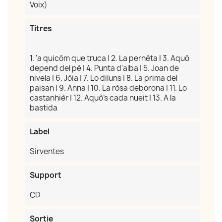
Voix)
Titres
1. 'a quicòm que truca | 2. La pernèta | 3. Aquò
depend del pè | 4. Punta d'alba | 5. Joan de
nivela | 6. Jòia | 7. Lo diluns | 8. La prima del
paisan | 9. Anna | 10. La ròsa deborona | 11. Lo
castanhièr | 12. Aquò's cada nueit | 13. A la
bastida
Label
Sirventes
Support
CD
Sortie