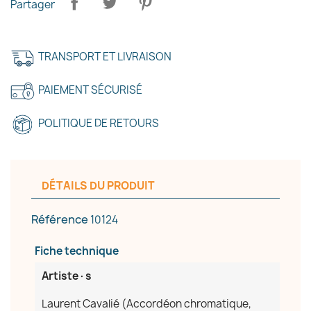
Partager
TRANSPORT ET LIVRAISON
×
Créer une liste d'envies
PAIEMENT SÉCURISÉ
POLITIQUE DE RETOURS
Nom de la liste d'envies
DÉTAILS DU PRODUIT
Annuler
Créer une liste d'envies
Référence
10124
Fiche technique
Artiste·s
Laurent Cavalié (Accordéon chromatique,