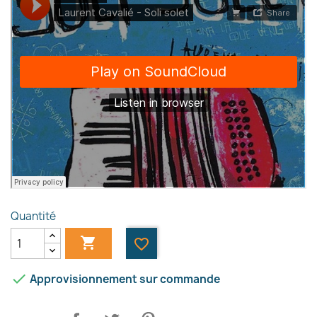
Quantité

favorite_border

Approvisionnement sur commande