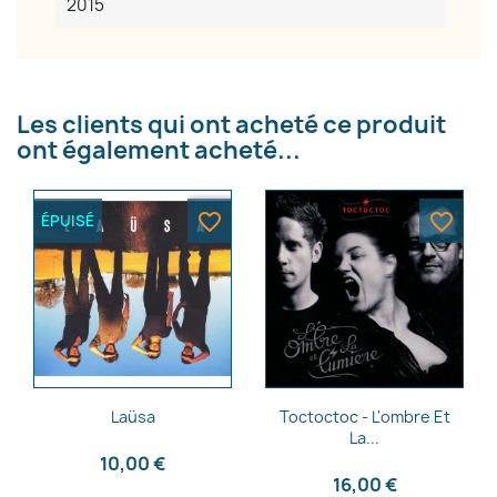
2015
Les clients qui ont acheté ce produit
ont également acheté...
favorite_border
favorite_border
ÉPUISÉ
Aperçu rapide
Aperçu rapide


Laüsa
Toctoctoc - L'ombre Et
La...
10,00 €
16,00 €