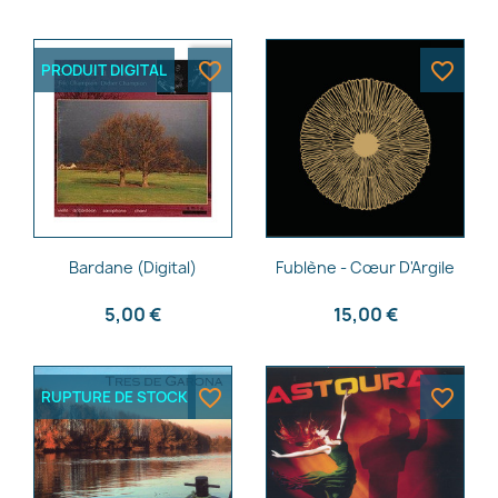
favorite_border
favorite_border
PRODUIT DIGITAL
Aperçu rapide
Aperçu rapide


Bardane (Digital)
Fublène - Cœur D'Argile
5,00 €
15,00 €
favorite_border
favorite_border
RUPTURE DE STOCK