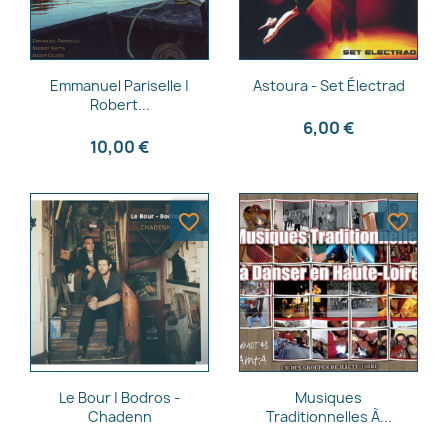
Aperçu rapide
Aperçu rapide


Emmanuel Pariselle |
Astoura - Set Électrad
Robert...
6,00 €
10,00 €
favorite_border
favorite_border
Aperçu rapide
Aperçu rapide


Le Bour | Bodros -
Musiques
Chadenn
Traditionnelles À...