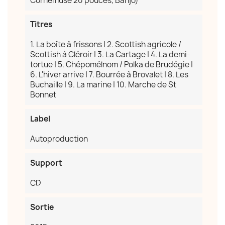
Cornemuse 20 pouces, Banjo)
Titres
×
Créer une liste d'envies
1. La boîte à frissons | 2. Scottish agricole /
Scottish à Cléroir | 3. La Cartage | 4. La demi-
tortue | 5. Chépomélnom / Polka de Brudégie |
Nom de la liste d'envies
6. L'hiver arrive | 7. Bourrée à Brovalet | 8. Les
Buchaille | 9. La marine | 10. Marche de St
Bonnet
Label
Annuler
Créer une liste d'envies
Autoproduction
Support
CD
Sortie