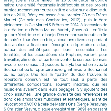
enregistrera "Force Mineur" en 2010. De cette rencontre
naîtra une amitié fraternelle indéfectible et des projets
musicaux communs : outre un titre en duo sur le disque du
trio en 2010, Rémy est associé au premier CD des Frères
Maurel (Ce soir mes Combrailles, 2012), puis intègre
pleinement la Cie Maurel & Frères en 2014, à l'occasion de
la création du Frères Maurel Variety Show où il enfile la
guitare électrique et le banjo. Des nombreux boeufs en fin
de soirée, tournées en trio, animations diverses pendant
des années a finalement émergé un répertoire en duo,
autour des esthétiques qui leurs ressemblent. Les
tonalités, et les accordéons de Raphnin, varient pour
travailler, alimenter et parfois inventer le son bourbonnais
avec la cornemuse 20 pouces, le style berrichon avec la
Béchonnet ou le répertoire auvergnat avec la Béchonnet
ou au banjo. Une fois la "patte" du duo trouvée, le
répertoire commun est né tout seul, à partir des
différentes compositions, souvent inédites, que les
musiciens avaient dans leurs bagages. S'y ajoutent des
choix assumés : une grande diversité des références et
donc des ambiances musicales et esthétiques, allant de
l'évocation d'ACDC à celle de Matins Gris (Serge Desaunay
& Christian Vesvre, disque enregistré en 1989) en passant