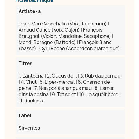
Fiche technique
Nom de la liste d'envies
Artiste·s
Jean-Marc Monchalin (Voix, Tambourin) |
Arnaud Cance (Voix, Cajòn) | François
Breugnot (Violon, Mandoline, Saxophone) |
Annuler
Créer une liste d'envies
Mehdi Boragno (Batterie) | François Blanc
(basse) | Cyril Roche (Accordéon diatonique)
Titres
1. L'antoèna | 2. Queus de... | 3. Dub dau cornau
| 4. Chut | 5. L'iper-mercat | 6. Chanson de
peine | 7. Non porià anar pus mau | 8. L'amor
dins la cosina | 9. Tot solet | 10. Lo squèit bòrd |
11. Ronlonlà
Label
Sirventes