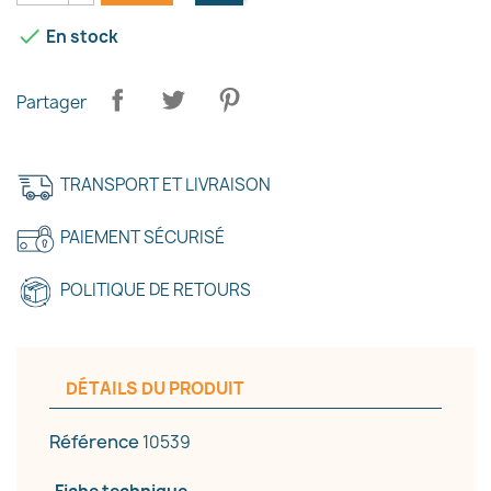

En stock
Partager
TRANSPORT ET LIVRAISON
PAIEMENT SÉCURISÉ
POLITIQUE DE RETOURS
DÉTAILS DU PRODUIT
×
Référence
10539
Créer une liste d'envies