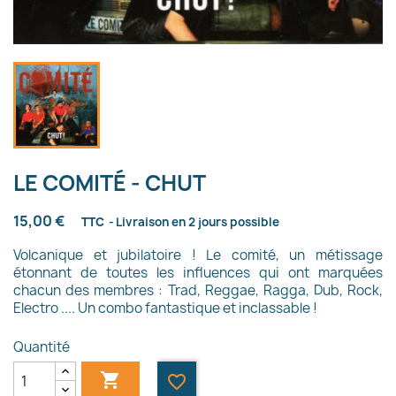
LE COMITÉ - CHUT
15,00 €
TTC
Livraison en 2 jours possible
Volcanique et jubilatoire ! Le comité, un métissage
étonnant de toutes les influences qui ont marquées
chacun des membres : Trad, Reggae, Ragga, Dub, Rock,
Electro .... Un combo fantastique et inclassable !
Quantité

favorite_border