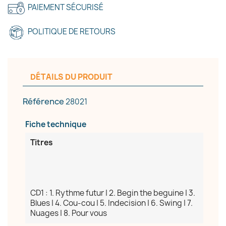
×
Créer une liste d'envies
PAIEMENT SÉCURISÉ
POLITIQUE DE RETOURS
Nom de la liste d'envies
DÉTAILS DU PRODUIT
Annuler
Créer une liste d'envies
Référence
28021
Fiche technique
Titres
CD1 : 1. Rythme futur | 2. Begin the beguine | 3.
Blues | 4. Cou-cou | 5. Indecision | 6. Swing | 7.
Nuages | 8. Pour vous