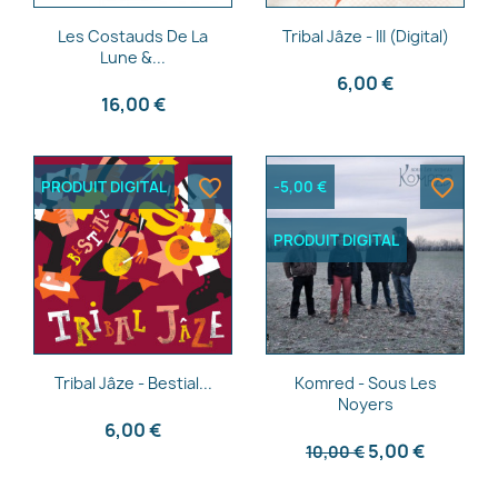
Aperçu rapide
Aperçu rapide


Les Costauds De La
Tribal Jâze - III (Digital)
Lune &...
6,00 €
16,00 €
favorite_border
favorite_border
PRODUIT DIGITAL
-5,00 €
PRODUIT DIGITAL
Aperçu rapide
Aperçu rapide


Tribal Jâze - Bestial...
Komred - Sous Les
Noyers
6,00 €
5,00 €
10,00 €