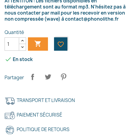
ATTENTITON : Les fichiers disponibles en
téléchargement sont au format mp3. N'hésitez pas à
nous contacter par mail pour les recevoir en version
non compressée (wave) à
contact@phonolithe.fr
Quantité

favorite_border

En stock
Partager
TRANSPORT ET LIVRAISON
PAIEMENT SÉCURISÉ
POLITIQUE DE RETOURS