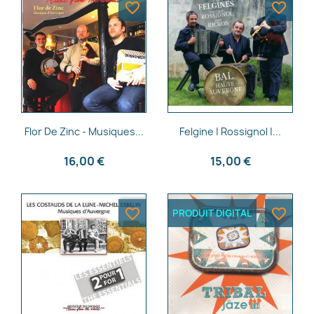
favorite_border
favorite_border
Aperçu rapide
Aperçu rapide


Flor De Zinc - Musiques...
Felgine | Rossignol |...
16,00 €
15,00 €
favorite_border
favorite_border
PRODUIT DIGITAL