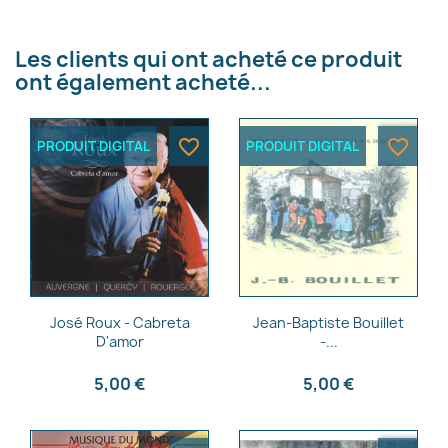
×
Créer une liste d'envies
Les clients qui ont acheté ce produit
ont également acheté...
Nom de la liste d'envies
favorite_border
favorite_border
PRODUIT DIGITAL
PRODUIT DIGITAL
Annuler
Créer une liste d'envies
Aperçu rapide
Aperçu rapide


José Roux - Cabreta
Jean-Baptiste Bouillet
D'amor
-...
5,00 €
5,00 €