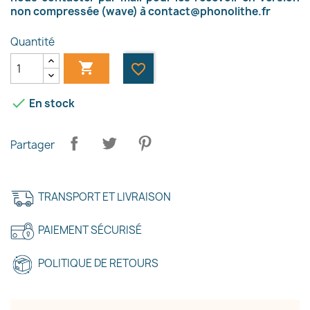
non compressée (wave) à
contact@phonolithe.fr
Quantité

favorite_border

En stock
Partager
TRANSPORT ET LIVRAISON
PAIEMENT SÉCURISÉ
POLITIQUE DE RETOURS