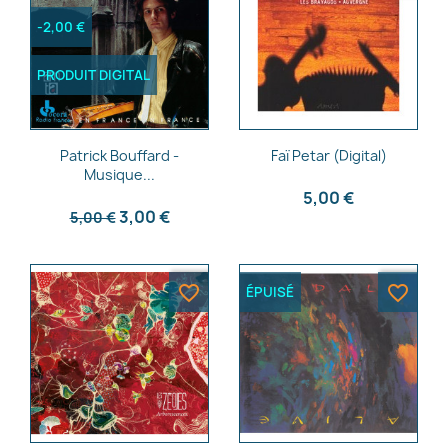
-2,00 €
PRODUIT DIGITAL
Aperçu rapide
Aperçu rapide


Patrick Bouffard -
Faï Petar (Digital)
Musique...
5,00 €
3,00 €
5,00 €
favorite_border
favorite_border
ÉPUISÉ