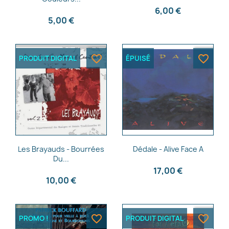
6,00 €
5,00 €
favorite_border
favorite_border
PRODUIT DIGITAL
ÉPUISÉ
Aperçu rapide
Aperçu rapide


Les Brayauds - Bourrées
Dédale - Alive Face A
Du...
17,00 €
10,00 €
favorite_border
favorite_border
PROMO !
PRODUIT DIGITAL