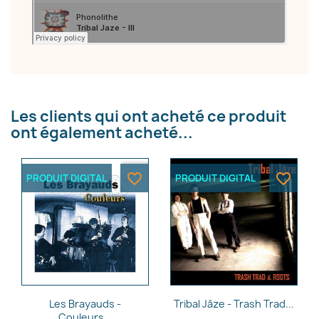
×
Créer une liste d'envies
Les clients qui ont acheté ce produit
Nom de la liste d'envies
ont également acheté...
favorite_border
favorite_border
PRODUIT DIGITAL
PRODUIT DIGITAL
Annuler
Créer une liste d'envies
Aperçu rapide
Aperçu rapide


Les Brayauds -
Tribal Jâze - Trash Trad...
Couleurs...