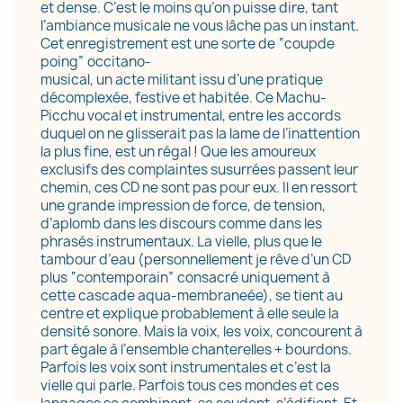
et dense. C’est le moins qu’on puisse dire, tant
l’ambiance musicale ne vous lâche pas un instant.
Cet enregistrement est une sorte de “coup
de
poing” occitano-
musical, un acte militant issu d’une pratique
décomplexée, festive et habitée.
Ce Machu-
Picchu vocal et instrumental, entre les accords
duquel on ne glisserait
pas la lame de l’inattention
la plus fine, est un régal
! Que les amoureux
exclusifs des
complaintes susurrées passent leur
chemin, ces CD ne sont pas pour eux. Il en ressort
une grande impression de force, de tension,
d’aplomb dans les discours comme dans les
phrasés instrumentaux. La vielle, plus que le
tambour d’eau (personnellement je rêve d’un CD
plus “contemporain” consacré uniquement à
cette cascade aqua-membraneée), se tient au
centre et explique probablement à elle seule la
densité sonore. Mais la voix, les voix, concourent à
part égale à l’ensemble chanterelles + bourdons.
Parfois les voix sont instrumentales et c’est la
vielle qui parle. Parfois tous ces mondes et ces