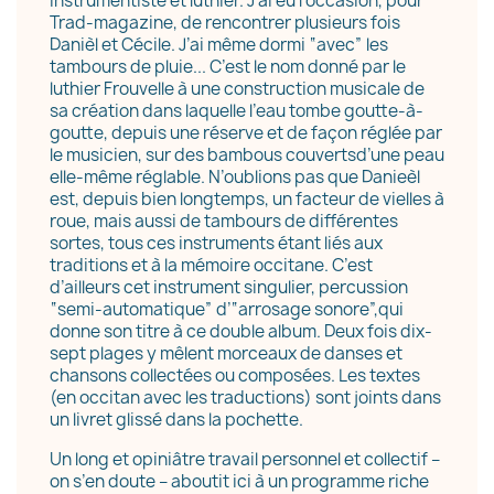
instrumentiste et luthier. J’ai eu l’occasion, pour
Trad-magazine, de rencontrer plusieurs fois
Danièl et Cécile. J’ai même dormi “avec” les
tambours de pluie
... C’est le nom donné par le
luthier Frouvelle à une construction
musicale de
×
Créer une liste d'envies
sa création dans laquelle l’eau tombe goutte-à-
goutte, depuis une réserve et de façon réglée par
le musicien, sur des bambous couverts
d’une peau
elle-même réglable. N’oublions pas que Danieèl
Nom de la liste d'envies
est, depuis bien longtemps, un facteur de vielles à
roue, mais aussi de tambours de différentes
sortes, tous ces instruments étant liés aux
traditions et à la mémoire occitane. C’est
d’ailleurs cet instrument singulier, percussion
Annuler
Créer une liste d'envies
“semi-automatique” d’“arrosage sonore”,
qui
donne son titre à ce double album. Deux
fois dix-
sept plages y mêlent morceaux de danses et
chansons collectées ou composées. Les textes
(en occitan avec les traductions) sont joints dans
un livret glissé dans la pochette.
Un long et opiniâtre travail personnel et collectif –
on s’en doute – aboutit ici à un
programme riche