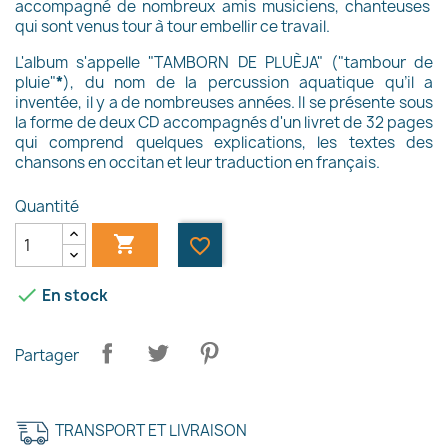
accompagné de
nombreux
amis musiciens, chanteuses
qui sont venus tour à tour embellir ce travail.
L'album s'appelle "TAMBORN DE PLUÈJA" ("tambour de
pluie"
*
)
, du nom de la percussion aquatique qu’
il a
inventée, il y a
de nombreuses années
. Il se présente sous
la forme de deux CD accompagnés d'un livret de 32 pages
qui comprend quelques explications, les textes des
chansons en occitan et leur traduction en français.
Quantité

favorite_border

En stock
Partager
TRANSPORT ET LIVRAISON