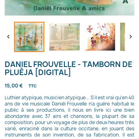


DANIEL FROUVELLE - TAMBORN DE
PLUÈJA [DIGITAL]
15,00 €
TTC
Luthier atypique, musicien atypique... S'i
l est vrai qu'en 40
ans de vie musicale
Danièl Frouvelle
n'a
guère
habitué le
public à
s
es productions,
il nous en livre ici une bien
abondante avec
37
airs et
chansons, la plupart de
sa
composition, pour un voyage de plus de deux heures très
varié, enraciné dans la culture occitane, en jouant des
instruments de
s
on invention, de
s
a fabrication.
Il est