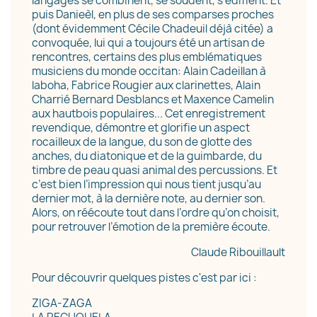
langages se combinent, se soudent, s’édifient. Et
puis Danieèl, en plus de ses comparses proches
(dont évidemment Cécile Chadeuil déjà citée) a
convoquée, lui qui a toujours été un artisan de
rencontres, certains des plus emblématiques
musiciens du monde occitan
: Alain Cadeillan à
la
boha
, Fabrice
Rougier aux clarinettes, Alain
Charrié Bernard Desblancs et Maxence Camelin
aux hautbois populaires... Cet enregistrement
revendique, démontre et glorifie un aspect
rocailleux de la langue, du son de glotte des
anches, du diatonique et de la guimbarde, du
timbre de peau quasi animal des percussions. Et
c’est bien l’impression qui nous tient jusqu’au
dernier mot, à la dernière note, au dernier son.
Alors, on réécoute tout dans l’ordre qu’on choisit,
pour retrouver l’émotion de la première écoute.
Claude Ribouillault
Pour découvrir quelques pistes c'est par ici :
ZIGA-ZAGA