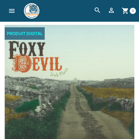
search


shopping_cart
0
PRODUIT DIGITAL