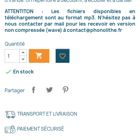
d'Irande. Un répertoire à découvrir, à écouter et à danser.
ATTENTITON : Les fichiers disponibles en
téléchargement sont au format mp3. N'hésitez pas à
nous contacter par mail pour les recevoir en version
non compressée (wave) à
contact@phonolithe.fr
Quantité

favorite_border

En stock
×
Partager
Créer une liste d'envies
Nom de la liste d'envies
TRANSPORT ET LIVRAISON
PAIEMENT SÉCURISÉ