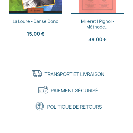
Aperçu rapide
Aperçu rapide


La Loure - Danse Donc
Milleret | Pignol -
Méthode...
15,00 €
39,00 €
TRANSPORT ET LIVRAISON
PAIEMENT SÉCURISÉ
POLITIQUE DE RETOURS