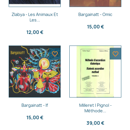
Aperçu rapide
Aperçu rapide


Zlabya - Les Animaux Et
Bargainatt - Omic
Les...
15,00 €
12,00 €
favorite_border
favorite_border
Aperçu rapide
Aperçu rapide


Bargainatt - If
Milleret | Pignol -
Méthode...
15,00 €
39,00 €