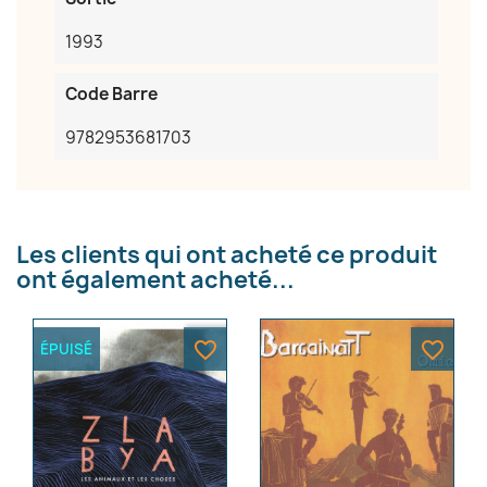
1993
Code Barre
×
9782953681703
Créer une liste d'envies
Nom de la liste d'envies
Les clients qui ont acheté ce produit
ont également acheté...
Annuler
Créer une liste d'envies
favorite_border
favorite_border
ÉPUISÉ