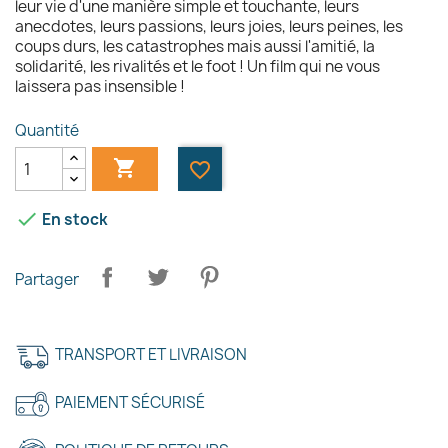
leur vie d'une manière simple et touchante, leurs
anecdotes, leurs passions, leurs joies, leurs peines, les
coups durs, les catastrophes mais aussi l'amitié, la
solidarité, les rivalités et le foot ! Un film qui ne vous
laissera pas insensible !
×
Quantité
Créer une liste d'envies

favorite_border
Nom de la liste d'envies

En stock
Partager
Annuler
Créer une liste d'envies
TRANSPORT ET LIVRAISON
PAIEMENT SÉCURISÉ