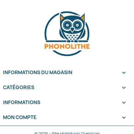
INFORMATIONS DU MAGASIN
keyboard_arrow_down
CATÉGORIES

INFORMATIONS

MON COMPTE

© 2026 - Site réalisé par Overscan