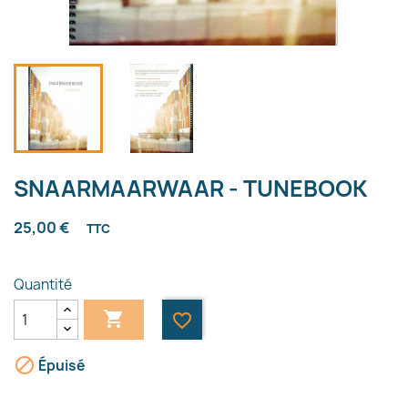
SNAARMAARWAAR - TUNEBOOK
25,00 €
TTC
Quantité

favorite_border

Épuisé