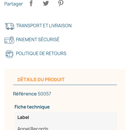
Partager
TRANSPORT ET LIVRAISON
PAIEMENT SÉCURISÉ
POLITIQUE DE RETOURS
DÉTAILS DU PRODUIT
Référence
50057
×
Créer une liste d'envies
Fiche technique
Label
Nom de la liste d'envies
Appel Records