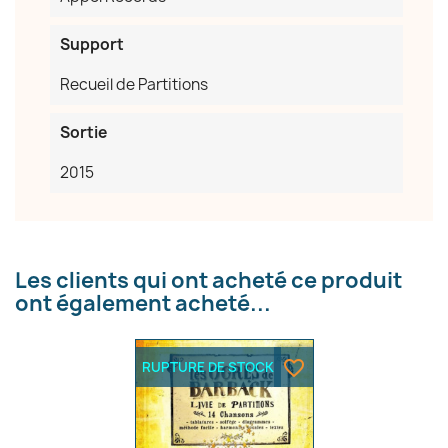
Support
Annuler
Créer une liste d'envies
Recueil de Partitions
Sortie
2015
Les clients qui ont acheté ce produit
ont également acheté...
favorite_border
RUPTURE DE STOCK