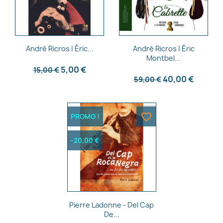
Aperçu rapide
Aperçu rapide


André Ricros | Éric...
André Ricros | Éric
Montbel...
5,00 €
15,00 €
40,00 €
59,00 €
favorite_border
PROMO !
-20,00 €
Aperçu rapide

Pierre Ladonne - Del Cap
De...