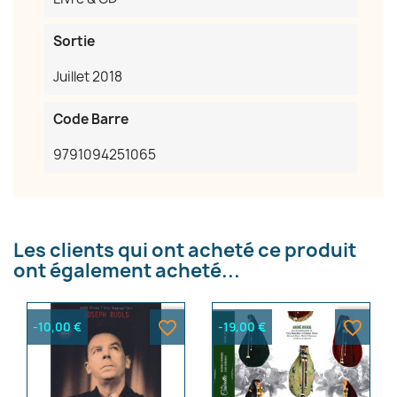
Sortie
Juillet 2018
Code Barre
9791094251065
Les clients qui ont acheté ce produit
ont également acheté...
favorite_border
favorite_border
-10,00 €
-19,00 €