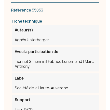
Référence
55053
×
Créer une liste d'envies
Fiche technique
Auteur(s)
Nom de la liste d'envies
Agnès Unterberger
Avec la participation de
Annuler
Créer une liste d'envies
Tiennet Simonnin | Fabrice Lenormand | Marc
Anthony
Label
Société de la Haute-Auvergne
Support
Livre & CD