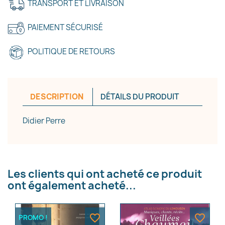
TRANSPORT ET LIVRAISON
PAIEMENT SÉCURISÉ
×
POLITIQUE DE RETOURS
Créer une liste d'envies
Nom de la liste d'envies
DESCRIPTION
DÉTAILS DU PRODUIT
Didier Perre
Annuler
Créer une liste d'envies
Les clients qui ont acheté ce produit
ont également acheté...
favorite_border
favorite_border
PROMO !