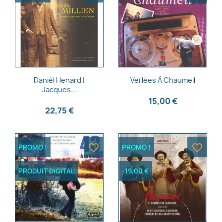
Aperçu rapide
Aperçu rapide


Danièl Henard |
Veillées À Chaumeil
Jacques...
15,00 €
22,75 €
favorite_border
favorite_border
PROMO !
PROMO !
PRODUIT DIGITAL
-19,00 €