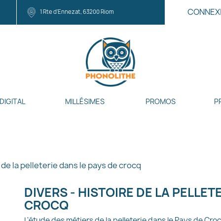
CONNEX
1 Rte d'Ennezat, 63200 Riom
DIGITAL
MILLÉSIMES
PROMOS
P
 de la pelleterie dans le pays de crocq
DIVERS - HISTOIRE DE LA PELLET
CROCQ
L'étude des métiers de la pelleterie dans le Pays de Cro