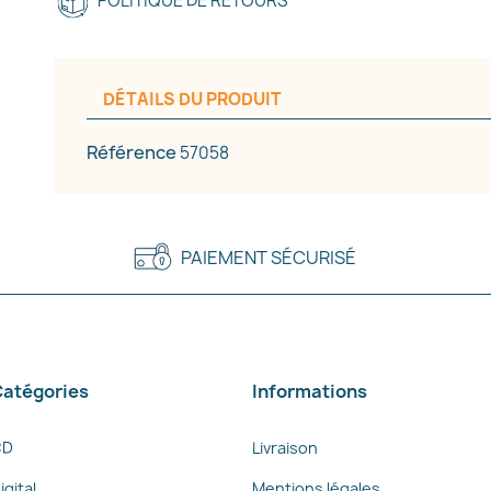
POLITIQUE DE RETOURS
Annuler
Créer une liste d'envies
DÉTAILS DU PRODUIT
Référence
57058
PAIEMENT SÉCURISÉ
atégories
Informations
CD
Livraison
igital
Mentions légales