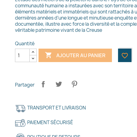
communauté humaine a instaurées avec son territoire au
éléments matériels et immatériels qui sont rattachés à un 
dernières années d'une longue et minutieuse enquête et
documentée, illustre avec force la diversité et la complex
véritable patrimoine vivant de la Creuse
Quantité

AJOUTER AU PANIER
favorite_border
Partager
réer une liste d'envies
TRANSPORT ET LIVRAISON
e la liste d'envies
PAIEMENT SÉCURISÉ