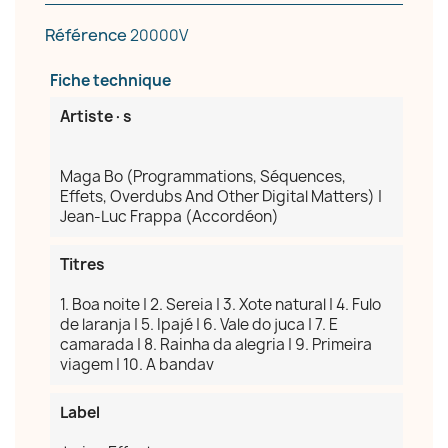
Référence
20000V
Fiche technique
Artiste·s
×
Créer une liste d'envies
Maga Bo (Programmations, Séquences,
Effets, Overdubs And Other Digital Matters) |
Nom de la liste d'envies
Jean-Luc Frappa (Accordéon)
Titres
1. Boa noite | 2. Sereia | 3. Xote natural | 4. Fulo
Annuler
Créer une liste d'envies
de laranja | 5. Ipajé | 6. Vale do juca | 7. E
camarada | 8. Rainha da alegria | 9. Primeira
viagem | 10. A bandav
Label