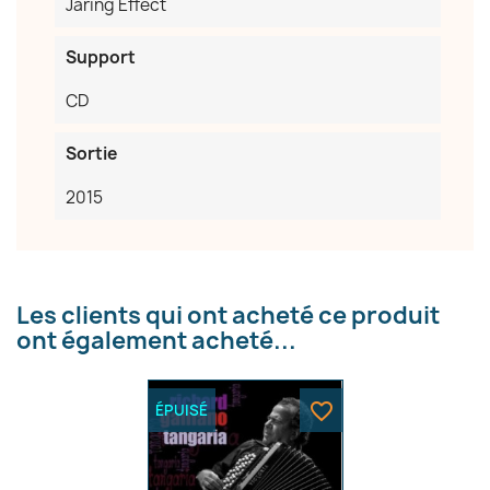
Jaring Effect
Support
CD
Sortie
2015
Les clients qui ont acheté ce produit
ont également acheté...
favorite_border
ÉPUISÉ