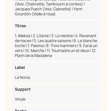
(Voix, Chabrette, Tambourin à cordes) |
Jacques Puech (Voix, Cabrette) | Yann
Gourdon (Vielle à roue)
×
Créer une liste d'envies
Titres
Nom de la liste d'envies
1. Alleluia | 2. Litanie | 3. Lo mestre | 4. Revenant
de noces | 5. Les quatre saisons | 6. La blanche
biche | 7. Paloma | 8. Trois mariniers | 9. Farai un
vers | 10. Marche | 11. Tournadre un et deux | 12.
Planh de la Madalena
Annuler
Créer une liste d'envies
Label
La Novia
Support
Vinyle