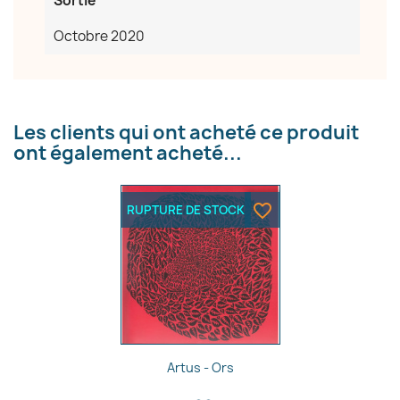
Sortie
Octobre 2020
Les clients qui ont acheté ce produit
ont également acheté...
favorite_border
RUPTURE DE STOCK
Aperçu rapide

Artus - Ors