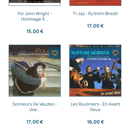
Aperçu rapide
Aperçu rapide


For John Wright -
Ti-Jaz - Rythm'n Breizh
Hommage À...
17,00 €
15,00 €
favorite_border
favorite_border
RUPTURE DE STOCK
Aperçu rapide
Aperçu rapide


Sonneurs De Veuzes -
Les Routiniers - En Avant
Une...
Deux
17,00 €
16,00 €