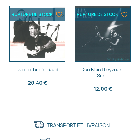
favorite_border
favorite_border
RUPTURE DE STOCK
RUPTURE DE STOCK
Aperçu rapide
Aperçu rapide


Duo Lothodé | Raud
Duo Blain | Leyzour -
Sur...
20,40 €
12,00 €
TRANSPORT ET LIVRAISON