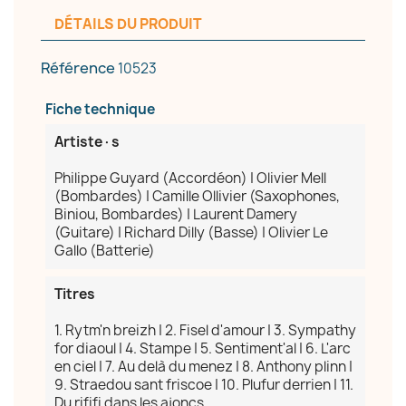
DÉTAILS DU PRODUIT
Référence
10523
Fiche technique
Artiste·s
Philippe Guyard (Accordéon) | Olivier Mell
(Bombardes) | Camille Ollivier (Saxophones,
Biniou, Bombardes) | Laurent Damery
(Guitare) | Richard Dilly (Basse) | Olivier Le
Gallo (Batterie)
Titres
1. Rytm'n breizh | 2. Fisel d'amour | 3. Sympathy
for diaoul | 4. Stampe | 5. Sentiment'al | 6. L'arc
en ciel | 7. Au delà du menez | 8. Anthony plinn |
9. Straedou sant friscoe | 10. Plufur derrien | 11.
Du rififi dans les ajoncs