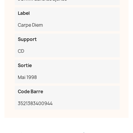
Label
Carpe Diem
Support
CD
Sortie
×
Créer une liste d'envies
Mai 1998
Code Barre
Nom de la liste d'envies
3521383400944
Annuler
Créer une liste d'envies