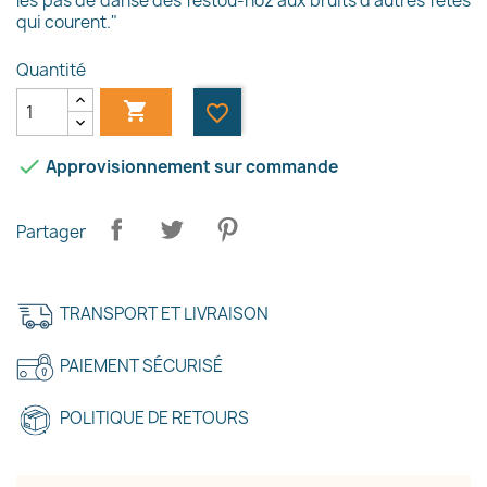
les pas de danse des festoù-noz aux bruits d'autres fêtes
qui courent."
Quantité

favorite_border

Approvisionnement sur commande
Partager
TRANSPORT ET LIVRAISON
PAIEMENT SÉCURISÉ
POLITIQUE DE RETOURS