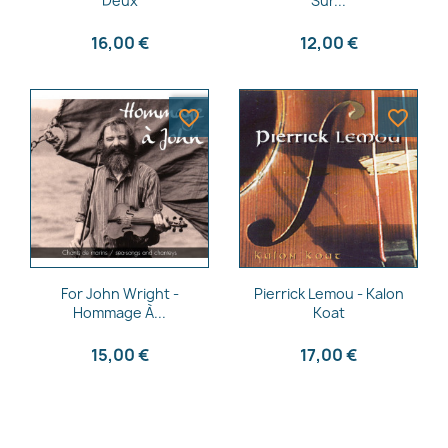
Deux
Sur...
16,00 €
12,00 €
favorite_border
favorite_border
Aperçu rapide
Aperçu rapide


For John Wright -
Pierrick Lemou - Kalon
Hommage À...
Koat
15,00 €
17,00 €