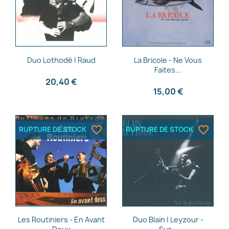
Aperçu rapide
Aperçu rapide


Duo Lothodé | Raud
La Bricole - Ne Vous
Faites...
20,40 €
15,00 €
favorite_border
favorite_border
RUPTURE DE STOCK
RUPTURE DE STOCK
Aperçu rapide
Aperçu rapide


Les Routiniers - En Avant
Duo Blain | Leyzour -