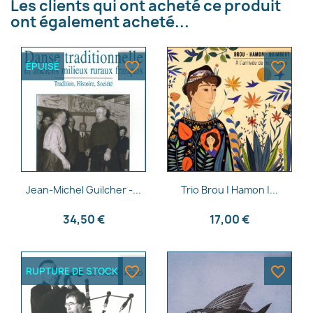
Les clients qui ont acheté ce produit
ont également acheté...
favorite_border
favorite_border
ÉPUISÉ
Aperçu rapide
Aperçu rapide


Jean-Michel Guilcher -...
Trio Brou | Hamon |...
34,50 €
17,00 €
favorite_border
favorite_border
RUPTURE DE STOCK