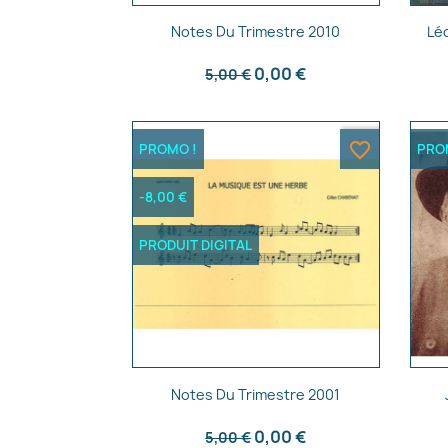
Aperçu rapide

Notes Du Trimestre 2010
Lé
0,00 €
5,00 €
favorite_border
PROMO !
PRO
-8,00 €
PRODUIT DIGITAL
Aperçu rapide

Notes Du Trimestre 2001
0,00 €
5,00 €