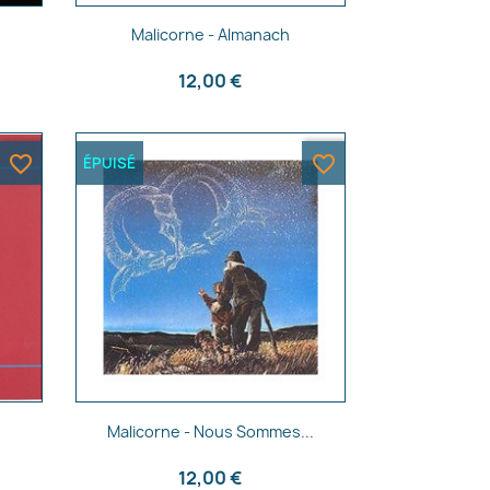
Aperçu rapide

Malicorne - Almanach
12,00 €
favorite_border
favorite_border
ÉPUISÉ
Aperçu rapide

Malicorne - Nous Sommes...
12,00 €