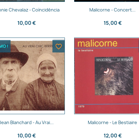
Aperçu rapide
Aperçu rapide


onie Chevalaz - Coïncidéncia
Malicorne - Concert...
10,00 €
15,00 €
favorite_border
MO !
Aperçu rapide
Aperçu rapide


Jean Blanchard - Au Vrai...
Malicorne - Le Bestiaire
10,00 €
12,00 €