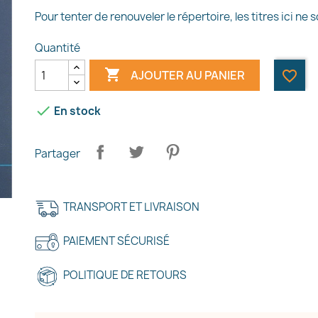
Pour tenter de renouveler le répertoire, les titres ici ne
Quantité

AJOUTER AU PANIER
favorite_border

En stock
Partager
TRANSPORT ET LIVRAISON
PAIEMENT SÉCURISÉ
POLITIQUE DE RETOURS