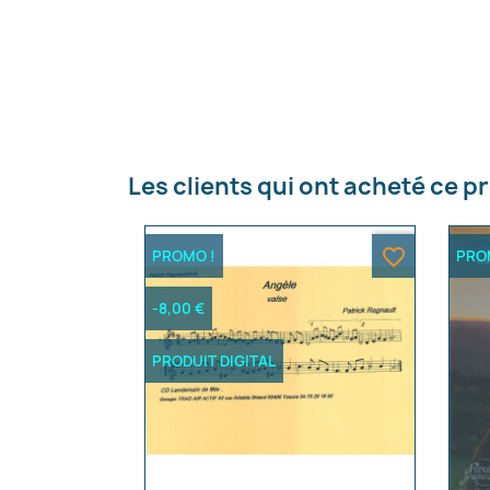
C
Nom d
Les clients qui ont acheté ce p
favorite_border
PROMO !
PRO
-8,00 €
PRODUIT DIGITAL