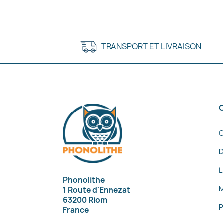
TRANSPORT ET LIVRAISON
C
D
L
Phonolithe
M
1 Route d'Ennezat
63200 Riom
P
France