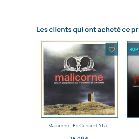
Les clients qui ont acheté ce p
favorite_border
RUP
Aperçu rapide

Malicorne - En Concert A La...
15,00 €