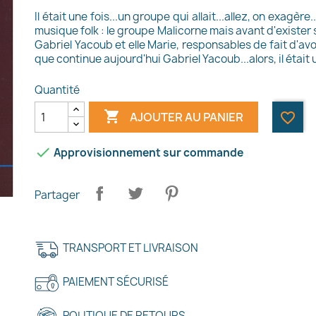
Il était une fois...un groupe qui allait...allez, on exagère.
musique folk : le groupe Malicorne mais avant d'exister s
Gabriel Yacoub et elle Marie, responsables de fait d'avo
que continue aujourd'hui Gabriel Yacoub...alors, il était 
Quantité

AJOUTER AU PANIER
favorite_border

Approvisionnement sur commande
Partager
TRANSPORT ET LIVRAISON
PAIEMENT SÉCURISÉ
POLITIQUE DE RETOURS