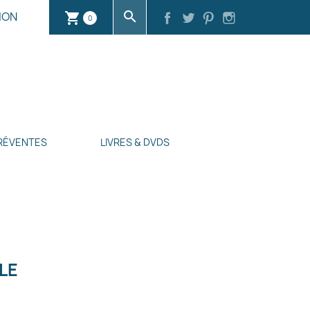
search
ION
shopping_cart
0
RÉVENTES
LIVRES & DVDS
LE