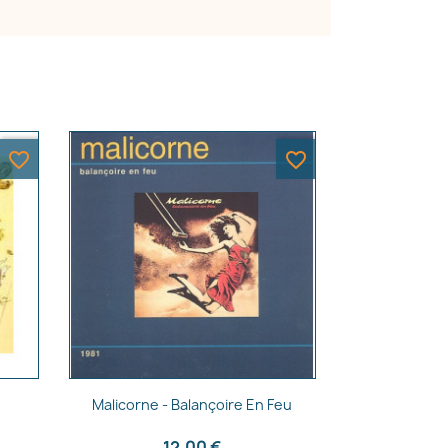
favorite_border
favorite_border
Aperçu rapide

Malicorne - Balançoire En Feu
12,00 €