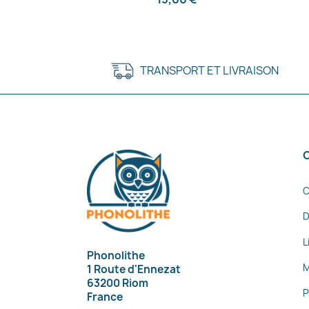
TRANSPORT ET LIVRAISON
C
D
L
Phonolithe
M
1 Route d'Ennezat
63200 Riom
P
France