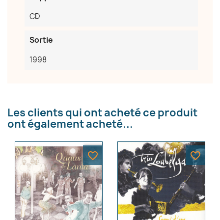
CD
Sortie
×
1998
Créer une liste d'envies
Nom de la liste d'envies
Les clients qui ont acheté ce produit
ont également acheté...
Annuler
Créer une liste d'envies
favorite_border
favorite_border