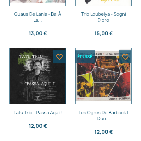
Aperçu rapide
Aperçu rapide


Quaus De Lanla - Bal À
Trio Loubelya - Sogni
La...
D'oro
13,00 €
15,00 €
favorite_border
favorite_border
ÉPUISÉ
Aperçu rapide
Aperçu rapide


Tatu Trio - Passa Aqui !
Les Ogres De Barback |
Duo...
12,00 €
12,00 €