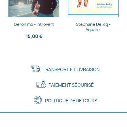
Aperçu rapide
Aperçu rapide


Geronimo - Introvert
Stephane Delicq -
Aquarel
15,00 €
TRANSPORT ET LIVRAISON
PAIEMENT SÉCURISÉ
POLITIQUE DE RETOURS