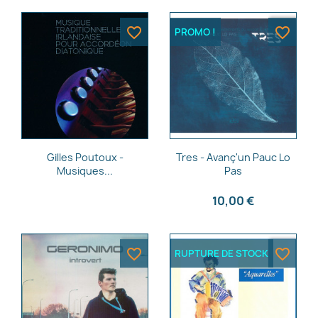
favorite_border
favorite_border
PROMO !
Aperçu rapide
Aperçu rapide


Gilles Poutoux -
Tres - Avanç'un Pauc Lo
Musiques...
Pas
10,00 €
favorite_border
favorite_border
RUPTURE DE STOCK