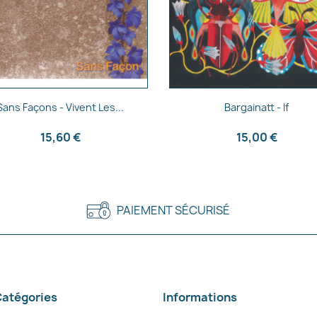
Aperçu rapide
Aperçu rapide


Sans Façons - Vivent Les...
Bargainatt - If
15,60 €
15,00 €
PAIEMENT SÉCURISÉ
atégories
Informations