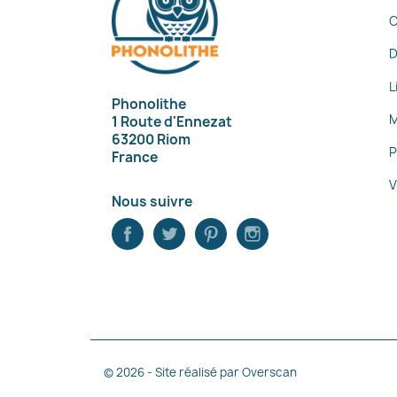
D
L
Phonolithe
M
1 Route d'Ennezat
63200 Riom
P
France
V
Nous suivre
© 2026 - Site réalisé par Overscan