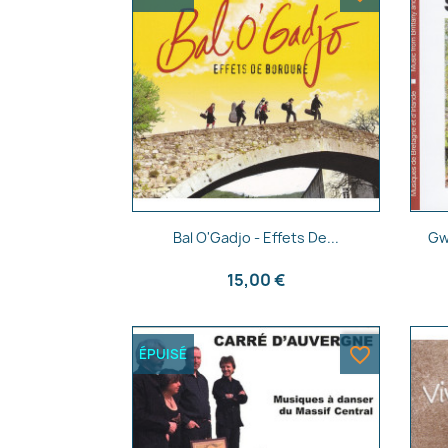
Aperçu rapide

Bal O'Gadjo - Effets De...
Gw
15,00 €
favorite_border
ÉPUISÉ