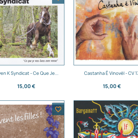
Aperçu rapide
Aperçu rapide


en K Syndicat - Ce Que Je...
Castanha É Vinovèl - CV 1
15,00 €
15,00 €
favorite_border