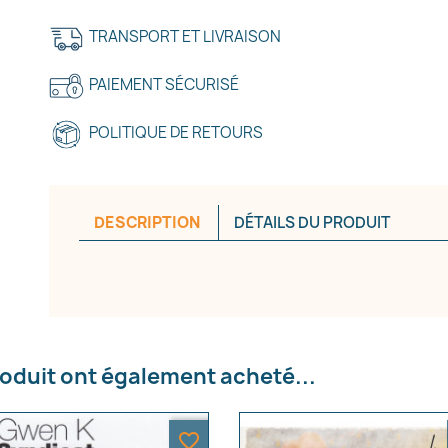
TRANSPORT ET LIVRAISON
PAIEMENT SÉCURISÉ
réer une liste d'envies
POLITIQUE DE RETOURS
e la liste d'envies
DESCRIPTION
DÉTAILS DU PRODUIT
Annuler
Créer une liste d'envies
roduit ont également acheté...
favorite_border