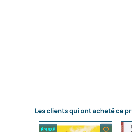
C
Nom d
Les clients qui ont acheté ce p
favorite_border
ÉPUISÉ