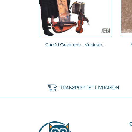
Aperçu rapide

Carré D'Auvergne - Musique...
TRANSPORT ET LIVRAISON
C