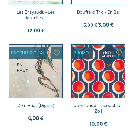
Aperçu rapide
Aperçu rapide


Les Brayauds - Les
Bouffard Trio - En Bal
Bourrées...
3,00 €
5,00 €
12,00 €
favorite_border
favorite_border
PRODUIT DIGITAL
PROMO !
Aperçu rapide
Aperçu rapide


D'En Haut (Digital)
Duo Rivaud | Lacouchie -
Zo !
6,00 €
10,00 €