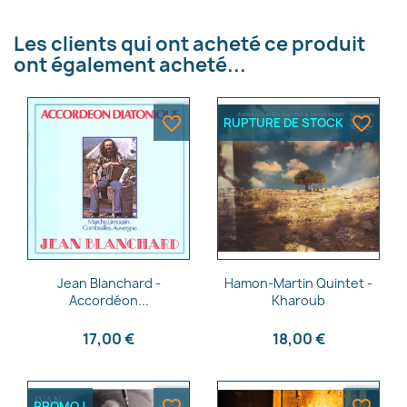
×
Les clients qui ont acheté ce produit
Créer une liste d'envies
ont également acheté...
Nom de la liste d'envies
favorite_border
favorite_border
RUPTURE DE STOCK
Annuler
Créer une liste d'envies
Aperçu rapide
Aperçu rapide


Jean Blanchard -
Hamon-Martin Quintet -
Accordéon...
Kharoub
17,00 €
18,00 €
PROMO !