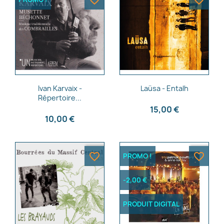
favorite_border
favorite_border
Aperçu rapide
Aperçu rapide


Ivan Karvaix -
Laüsa - Entalh
Répertoire...
15,00 €
10,00 €
favorite_border
favorite_border
PROMO !
-2,00 €
PRODUIT DIGITAL