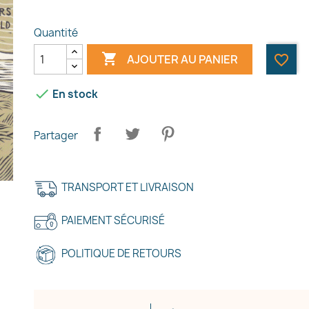
Quantité

AJOUTER AU PANIER
favorite_border

En stock
Partager
TRANSPORT ET LIVRAISON
PAIEMENT SÉCURISÉ
POLITIQUE DE RETOURS