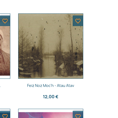
favorite_border
favorite_border
Aperçu rapide

.
Feiz Noz Moc'h - Atau Atav
12,00 €
favorite_border
favorite_border