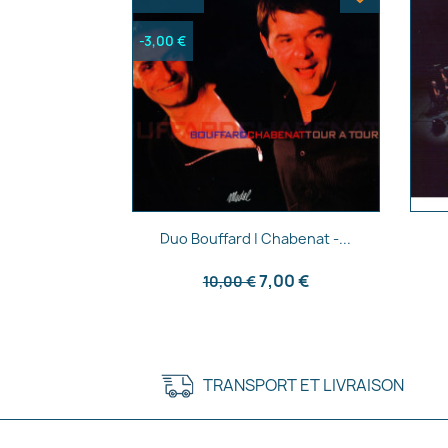
-3,00 €
Aperçu rapide

Duo Bouffard | Chabenat -...
7,00 €
10,00 €
TRANSPORT ET LIVRAISON