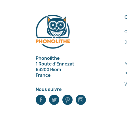
C
D
L
Phonolithe
M
1 Route d'Ennezat
63200 Riom
P
France
V
Nous suivre