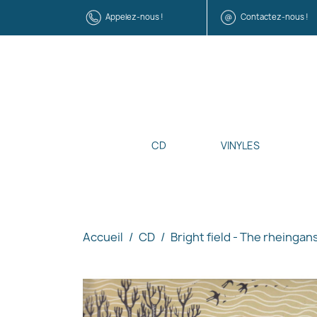
Appelez-nous !
Contactez-nous !
CD
VINYLES
Accueil
CD
Bright field - The rheingan