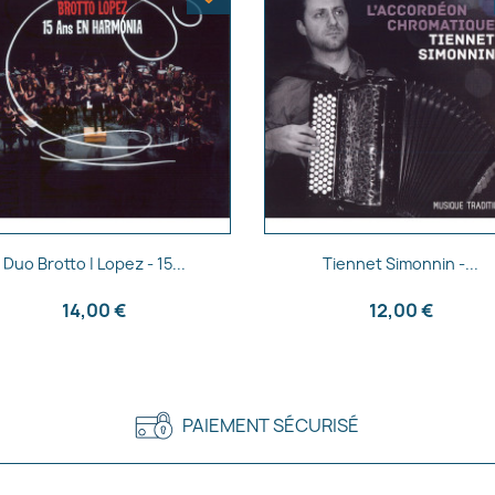
Aperçu rapide
Aperçu rapide


Duo Brotto | Lopez - 15...
Tiennet Simonnin -...
14,00 €
12,00 €
PAIEMENT SÉCURISÉ