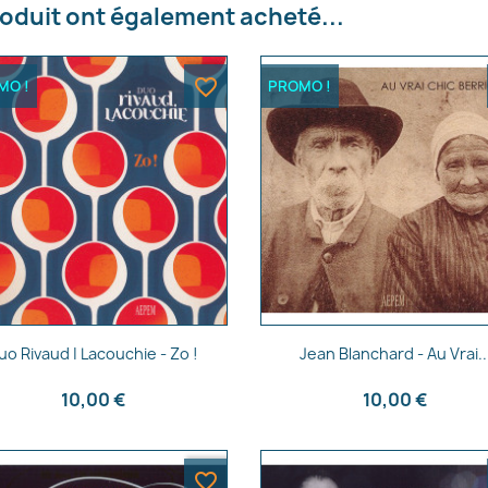
roduit ont également acheté...
e la liste d'envies
favorite_border
MO !
PROMO !
Annuler
Créer une liste d'envies
Aperçu rapide
Aperçu rapide


uo Rivaud | Lacouchie - Zo !
Jean Blanchard - Au Vrai..
10,00 €
10,00 €
favorite_border