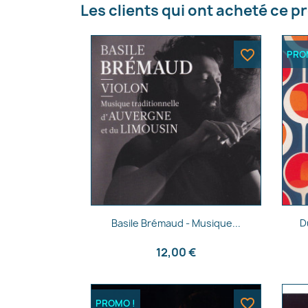
Les clients qui ont acheté ce p
Nom d
favorite_border
PRO
Aperçu rapide

Basile Brémaud - Musique...
D
12,00 €
favorite_border
PROMO !