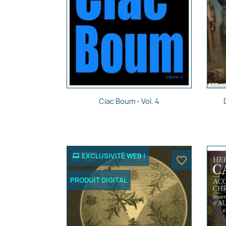
Aperçu rapide

Ciac Boum - Vol. 4
EXCLUSIVITÉ WEB !
favorite_border
PRODUIT DIGITAL