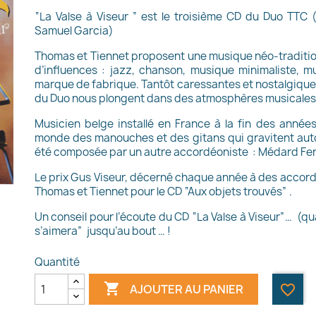
“La Valse à Viseur ” est le troisième CD du Duo TTC
Samuel Garcia)
Thomas et Tiennet proposent une musique néo-tradition
d’influences : jazz, chanson, musique minimaliste, 
marque de fabrique. Tantôt caressantes et nostalgique
du Duo nous plongent dans des atmosphères musicales
Musicien belge installé en France à la fin des années
monde des manouches et des gitans qui gravitent autou
été composée par un autre accordéoniste : Médard Fe
Le prix Gus Viseur, décerné chaque année à des accordé
Thomas et Tiennet pour le CD “Aux objets trouvés” .
Un conseil pour l’écoute du CD “La Valse à Viseur”… (qu
s’aimera” jusqu’au bout … !
Quantité

AJOUTER AU PANIER
favorite_border