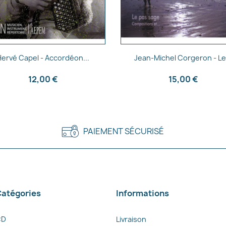
Aperçu rapide
Aperçu rapide


Hervé Capel - Accordéon...
Jean-Michel Corgeron - Le.
12,00 €
15,00 €
PAIEMENT SÉCURISÉ
atégories
Informations
CD
Livraison