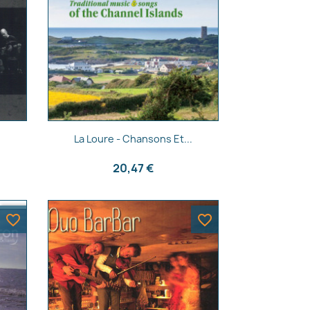
Aperçu rapide

La Loure - Chansons Et...
20,47 €
favorite_border
favorite_border