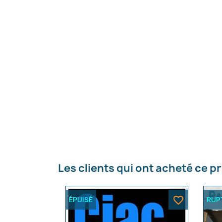
C
Nom d
Les clients qui ont acheté ce p
favorite_border
ÉPUISÉ
RUP