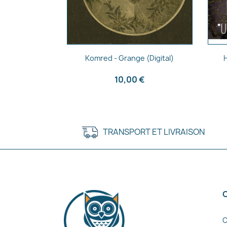
Aperçu rapide

Komred - Grange (Digital)
10,00 €
TRANSPORT ET LIVRAISON
C