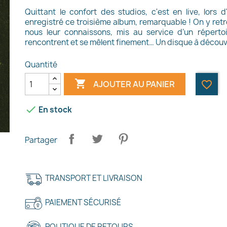
Quittant le confort des studios, c'est en live, lors 
enregistré ce troisième album, remarquable ! On y retro
nous leur connaissons, mis au service d’un répertoi
rencontrent et se mêlent finement… Un disque à découv
Quantité

AJOUTER AU PANIER
favorite_border

En stock
Partager
TRANSPORT ET LIVRAISON
PAIEMENT SÉCURISÉ
POLITIQUE DE RETOURS