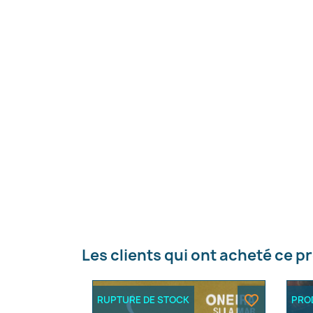
Les clients qui ont acheté ce p
favorite_border
RUPTURE DE STOCK
PROD