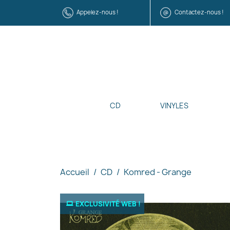
Appelez-nous !
Contactez-nous !
CD
VINYLES
Accueil
CD
Komred - Grange
EXCLUSIVITÉ WEB !