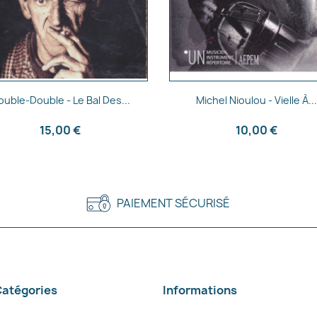
Aperçu rapide
Aperçu rapide


ouble-Double - Le Bal Des...
Michel Nioulou - Vielle À..
15,00 €
10,00 €
PAIEMENT SÉCURISÉ
atégories
Informations