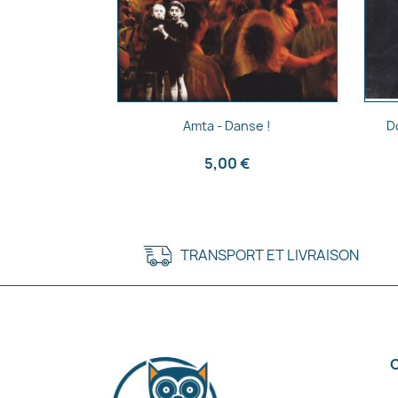
Aperçu rapide

Amta - Danse !
D
5,00 €
TRANSPORT ET LIVRAISON
C