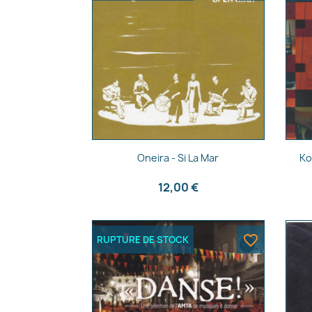
Aperçu rapide

Oneira - Si La Mar
Ko
12,00 €
favorite_border
RUPTURE DE STOCK