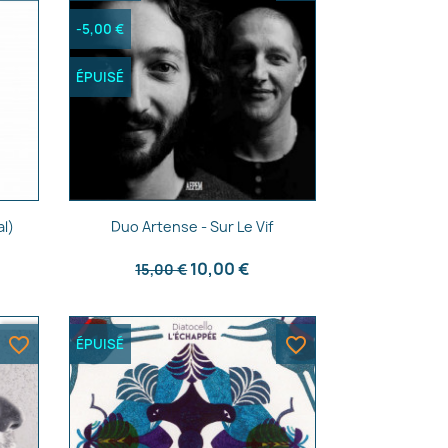
-5,00 €
ÉPUISÉ
Aperçu rapide

al)
Duo Artense - Sur Le Vif
10,00 €
15,00 €
favorite_border
favorite_border
ÉPUISÉ