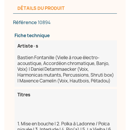
DÉTAILS DU PRODUIT
Référence
10894
Fiche technique
Artiste·s
Bastien Fontanille (Vielle à roue électro-
acoustique, Accordéon chromatique, Banjo,
Voix) | Daniel Detammaecker (Voix,
Harmonicas mutants, Percussions, Shruti box)
| Maxence Camelin (Voix, Hautbois, Pétadou)
Titres
1. Mise en bouche | 2. Polka à Ladonne / Polca
piquée | 3. Interlude | 4. Pig(a) | 5. La Vielha | 6.