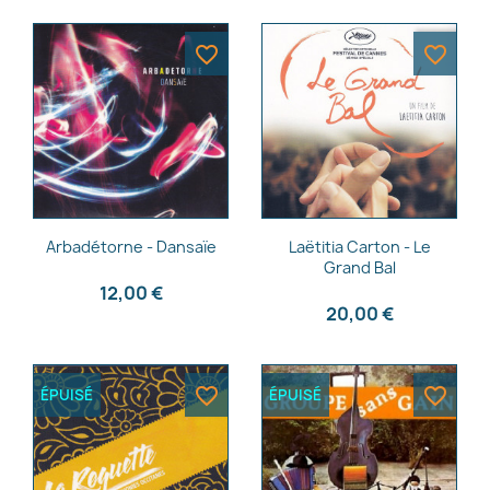
favorite_border
favorite_border
Aperçu rapide
Aperçu rapide


Arbadétorne - Dansaïe
Laëtitia Carton - Le
Grand Bal
12,00 €
20,00 €
favorite_border
favorite_border
ÉPUISÉ
ÉPUISÉ