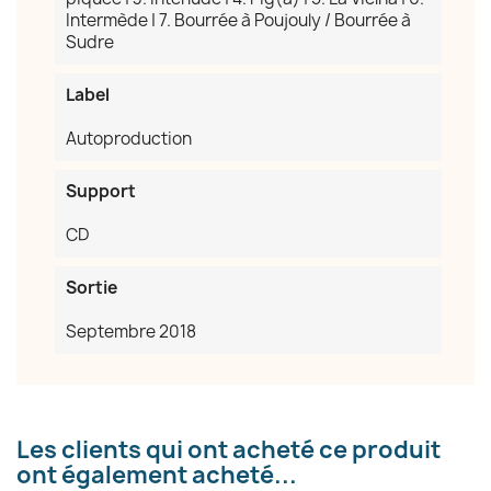
×
Créer une liste d'envies
Intermède | 7. Bourrée à Poujouly / Bourrée à
Sudre
Nom de la liste d'envies
Label
Autoproduction
Support
Annuler
Créer une liste d'envies
CD
Sortie
Septembre 2018
Les clients qui ont acheté ce produit
ont également acheté...