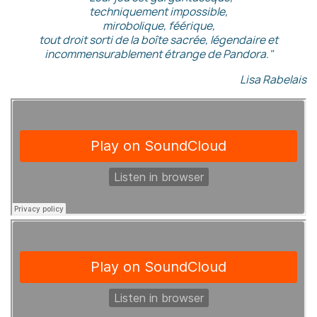
techniquement impossible,
mirobolique, féérique,
tout droit sorti de la boîte sacrée, légendaire et
incommensurablement étrange de Pandora."
Lisa Rabelais