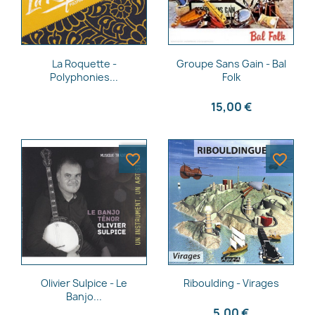
Aperçu rapide
Aperçu rapide


La Roquette -
Groupe Sans Gain - Bal
Polyphonies...
Folk
15,00 €
favorite_border
favorite_border
Aperçu rapide
Aperçu rapide


Olivier Sulpice - Le
Riboulding - Virages
Banjo...
5,00 €