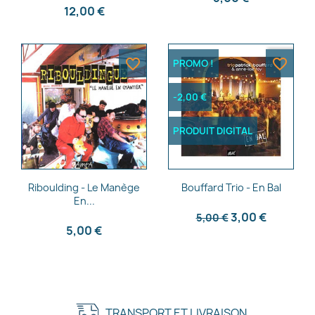
12,00 €
favorite_border
favorite_border
PROMO !
-2,00 €
PRODUIT DIGITAL
Aperçu rapide
Aperçu rapide


Riboulding - Le Manège
Bouffard Trio - En Bal
En...
3,00 €
5,00 €
5,00 €
TRANSPORT ET LIVRAISON