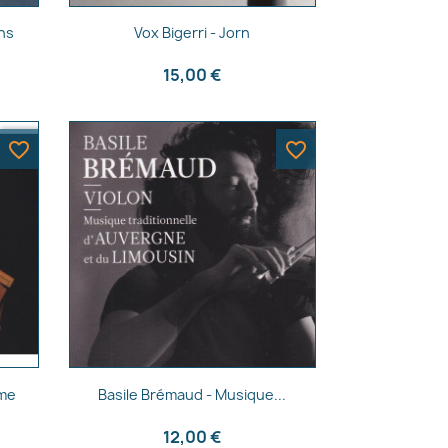
Aperçu rapide

lhs
Vox Bigerri - Jorn
15,00 €
favorite_border
favorite_border
Aperçu rapide

mme
Basile Brémaud - Musique...
12,00 €