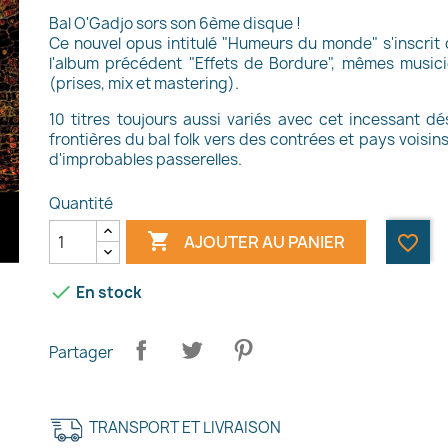
Bal O'Gadjo sors son 6ème disque !
Ce nouvel opus intitulé "Humeurs du monde" s'inscrit da
l'album précédent "Effets de Bordure", mêmes music
(prises, mix et mastering).
10 titres toujours aussi variés avec cet incessant dé
frontières du bal folk vers des contrées et pays voisi
d'improbables passerelles.
Quantité

AJOUTER AU PANIER
favorite_border

En stock
Partager
TRANSPORT ET LIVRAISON