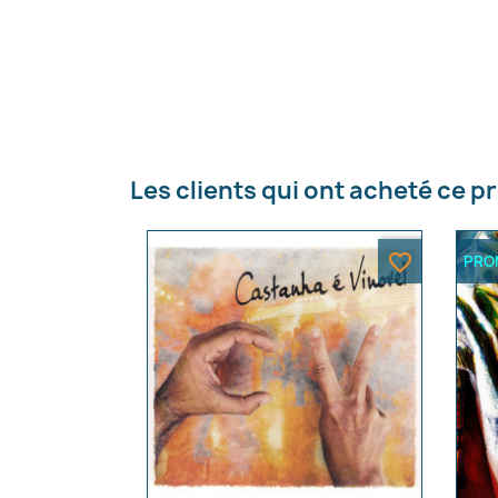
C
Nom d
Les clients qui ont acheté ce p
favorite_border
PRO