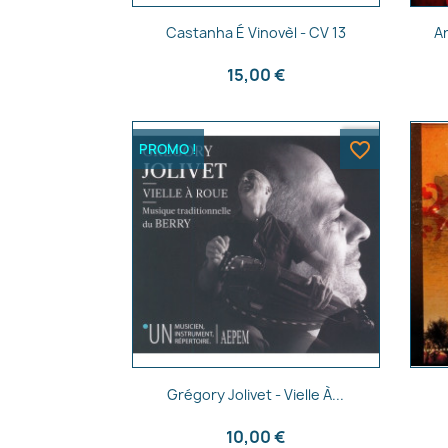
Aperçu rapide

Castanha É Vinovèl - CV 13
A
15,00 €
favorite_border
PROMO !
Aperçu rapide

Grégory Jolivet - Vielle À...
10,00 €