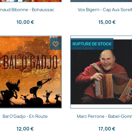
Aperçu rapide
Aperçu rapide


rnaud Bibonne - Bohaussac
Vox Bigerri - Cap Aus Sore
10,00 €
15,00 €
favorite_border
RUPTURE DE STOCK
Aperçu rapide
Aperçu rapide


Bal O'Gadjo - En Route
Marc Perrone - Babel-Go
12,00 €
17,00 €