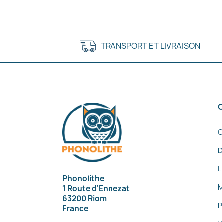
TRANSPORT ET LIVRAISON
C
D
L
Phonolithe
M
1 Route d'Ennezat
63200 Riom
P
France