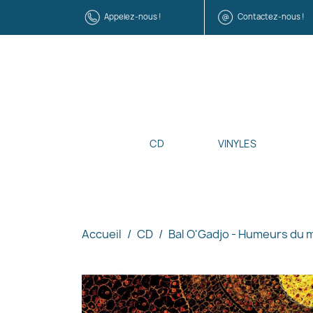
Appelez-nous !
Contactez-nous !
CD
VINYLES
Accueil
CD
Bal O'Gadjo - Humeurs du