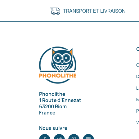
TRANSPORT ET LIVRAISON
C
D
L
Phonolithe
M
1 Route d'Ennezat
63200 Riom
P
France
V
Nous suivre