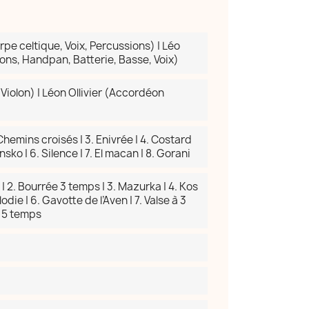
pe celtique, Voix, Percussions) | Léo
ons, Handpan, Batterie, Basse, Voix)
Violon) | Léon Ollivier (Accordéon
. Chemins croisés | 3. Enivrée | 4. Costard
sko | 6. Silence | 7. El macan | 8. Gorani
 | 2. Bourrée 3 temps | 3. Mazurka | 4. Kos
odie | 6. Gavotte de l’Aven | 7. Valse à 3
à 5 temps
×