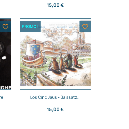
15,00 €
favorite_border
favorite_border
PROMO !
Aperçu rapide

re
Los Cinc Jaus - Baissatz...
15,00 €