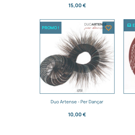
15,00 €
E
favorite_border
PROMO !
Aperçu rapide

Duo Artense - Per Dançar
10,00 €