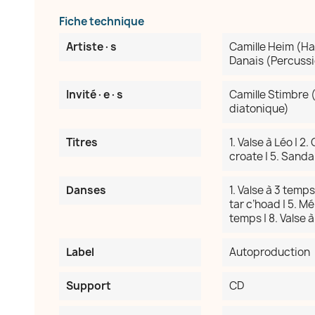
Fiche technique
Artiste·s
Camille Heim (Har
Danais (Percussi
Invité·e·s
Camille Stimbre (
diatonique)
Titres
1. Valse à Léo | 2
croate | 5. Sandan
Danses
1. Valse à 3 temps
tar c’hoad | 5. Mél
temps | 8. Valse 
Label
Autoproduction
Support
CD
réer une liste d'envies