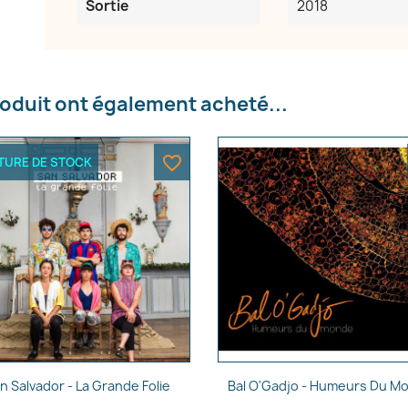
Sortie
2018
e la liste d'envies
roduit ont également acheté...
Annuler
Créer une liste d'envies
favorite_border
TURE DE STOCK
Aperçu rapide
Aperçu rapide


n Salvador - La Grande Folie
Bal O'Gadjo - Humeurs Du M