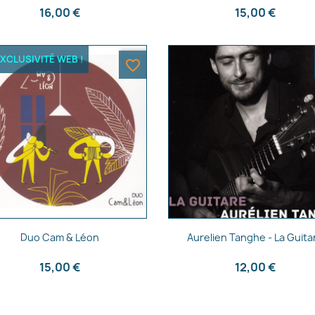
16,00 €
15,00 €
XCLUSIVITÉ WEB !
favorite_border
Aperçu rapide
Aperçu rapide


Duo Cam & Léon
Aurelien Tanghe - La Guita
15,00 €
12,00 €