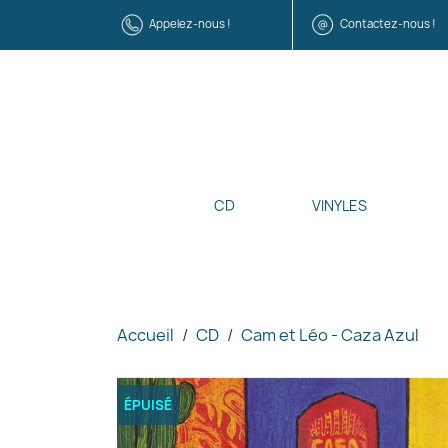
Appelez-nous !
Contactez-nous !
CD
VINYLES
Accueil
CD
Cam et Léo - Caza Azul
ÉPUISÉ