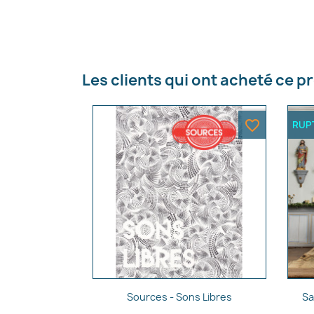
Nom d
Les clients qui ont acheté ce p
favorite_border
RUP
Aperçu rapide

Sources - Sons Libres
Sa