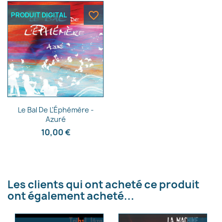
favorite_border
PRODUIT DIGITAL
Nom de la liste d'envies
Annuler
Créer une liste d'envies
Aperçu rapide

Le Bal De L'Éphémère -
Azuré
10,00 €
Les clients qui ont acheté ce produit
ont également acheté...