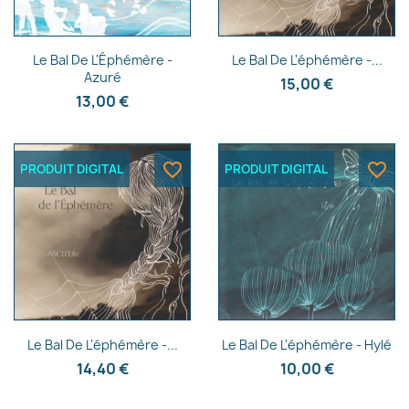
Aperçu rapide
Aperçu rapide


Le Bal De L'Éphémère -
Le Bal De L'éphémère -...
Azuré
15,00 €
13,00 €
favorite_border
favorite_border
PRODUIT DIGITAL
PRODUIT DIGITAL
Aperçu rapide
Aperçu rapide


Le Bal De L'éphémère -...
Le Bal De L'éphémère - Hylé
14,40 €
10,00 €
×
Créer une liste d'envies