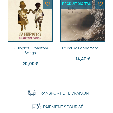
favorite_border
favorite_border
PRODUIT DIGITAL
Aperçu rapide
Aperçu rapide


17 Hippies - Phantom
Le Bal De L'éphémère -...
Songs
14,40 €
20,00 €
TRANSPORT ET LIVRAISON
PAIEMENT SÉCURISÉ