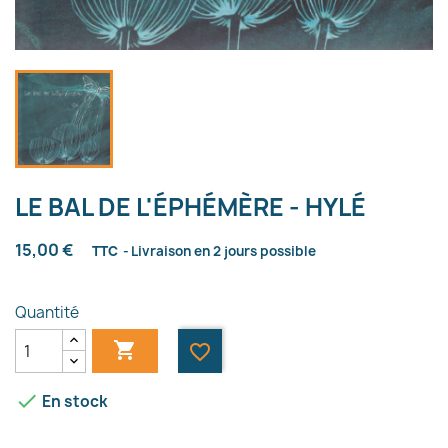
LE BAL DE L'ÉPHÉMÈRE - HYLÉ
15,00 €
TTC
Livraison en 2 jours possible
Quantité

favorite_border

En stock