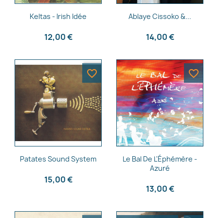
Aperçu rapide
Aperçu rapide


Keltas - Irish Idée
Ablaye Cissoko &...
12,00 €
14,00 €
favorite_border
favorite_border
Aperçu rapide
Aperçu rapide


Patates Sound System
Le Bal De L'Éphémère -
Azuré
15,00 €
13,00 €