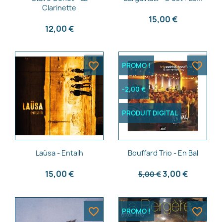
Clarinette
15,00 €
12,00 €
favorite_border
favorite_border
PROMO !
-2,00 €
PRODUIT DIGITAL
Aperçu rapide
Aperçu rapide


Laüsa - Entalh
Bouffard Trio - En Bal
15,00 €
3,00 €
5,00 €
favorite_border
favorite_border
PROMO !