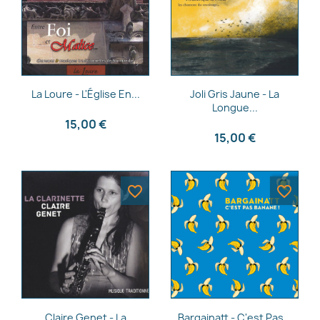
Aperçu rapide
Aperçu rapide


La Loure - L'Église En...
Joli Gris Jaune - La
Longue...
15,00 €
15,00 €
favorite_border
favorite_border
Aperçu rapide
Aperçu rapide


Claire Genet - La
Bargainatt - C'est Pas...