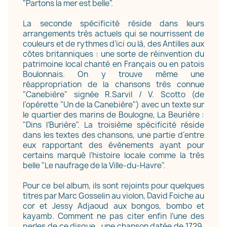
"Partons la mer est belle".
La seconde spécificité réside dans leurs
arrangements très actuels qui se nourrissent de
couleurs et de rythmes d’ici ou là, des Antilles aux
côtes britanniques : une sorte de réinvention du
patrimoine local chanté en Français ou en patois
Boulonnais. On y trouve même une
réappropriation de la chansons très connue
"Canebière" signée R.Sarvil / V. Scotto (de
l’opérette "Un de la Canebière") avec un texte sur
le quartier des marins de Boulogne, La Beurière :
"Dins l’Burière". La troisième spécificité réside
dans les textes des chansons, une partie d’entre
eux rapportant des événements ayant pour
certains marqué l’histoire locale comme la très
belle "Le naufrage de la Ville-du-Havre".
Pour ce bel album, ils sont rejoints pour quelques
titres par Marc Gosselin au violon, David Foiche au
cor et Jessy Adjaoud aux bongos, bombo et
kayamb. Comment ne pas citer enfin l’une des
perles de ce disque, une chanson datée de 1729,