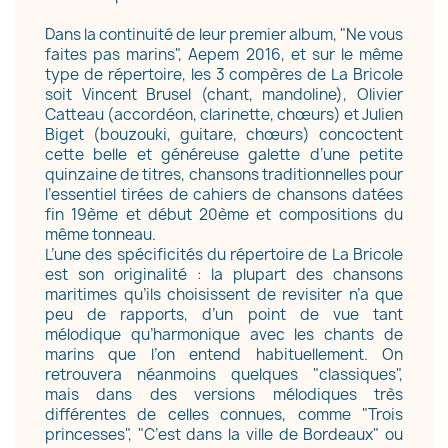
Dans la continuité de leur premier album, "Ne vous
faites pas marins", Aepem 2016, et sur le même
type de répertoire, les 3 compères de La Bricole
soit Vincent Brusel (chant, mandoline), Olivier
Catteau (accordéon, clarinette, chœurs) et Julien
Biget (bouzouki, guitare, chœurs) concoctent
cette belle et généreuse galette d’une petite
×
Créer une liste d'envies
quinzaine de titres, chansons traditionnelles pour
l’essentiel tirées de cahiers de chansons datées
fin 19ème et début 20ème et compositions du
même tonneau.
Nom de la liste d'envies
L’une des spécificités du répertoire de La Bricole
est son originalité : la plupart des chansons
maritimes qu’ils choisissent de revisiter n’a que
peu de rapports, d’un point de vue tant
mélodique qu’harmonique avec les chants de
Annuler
Créer une liste d'envies
marins que l’on entend habituellement. On
retrouvera néanmoins quelques "classiques",
mais dans des versions mélodiques très
différentes de celles connues, comme "Trois
princesses", "C’est dans la ville de Bordeaux" ou