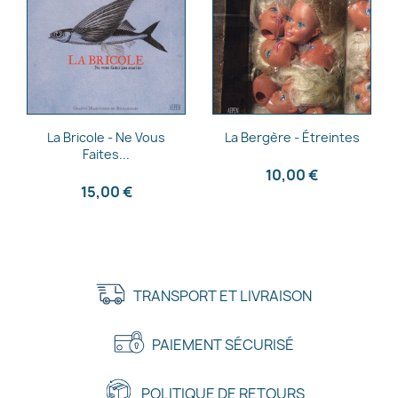
Aperçu rapide
Aperçu rapide


La Bricole - Ne Vous
La Bergère - Étreintes
Faites...
10,00 €
15,00 €
TRANSPORT ET LIVRAISON
PAIEMENT SÉCURISÉ
POLITIQUE DE RETOURS