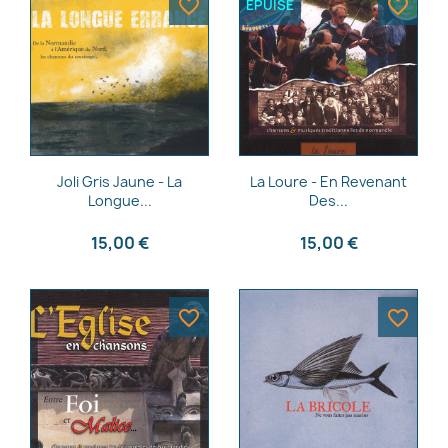
favorite_border
favorite_border
ÉPUISÉ
Aperçu rapide
Aperçu rapide


Joli Gris Jaune - La
La Loure - En Revenant
Longue...
Des...
15,00 €
15,00 €
favorite_border
favorite_border