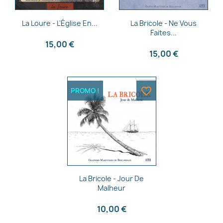
Aperçu rapide
Aperçu rapide


La Loure - L'Église En...
La Bricole - Ne Vous
Faites...
15,00 €
15,00 €
favorite_border
PROMO !
Aperçu rapide

La Bricole - Jour De
Malheur
10,00 €