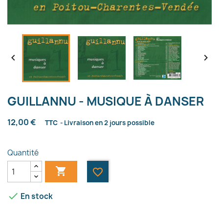


GUILLANNU - MUSIQUE À DANSER
12,00 €
TTC
Livraison en 2 jours possible
Quantité

favorite_border

En stock