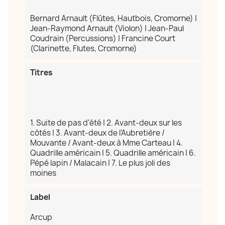
Bernard Arnault (Flûtes, Hautbois, Cromorne) |
Jean-Raymond Arnault (Violon) | Jean-Paul
Coudrain (Percussions) | Francine Court
(Clarinette, Flutes, Cromorne)
Titres
1. Suite de pas d'été | 2. Avant-deux sur les
côtés | 3. Avant-deux de l'Aubretière /
×
Mouvante / Avant-deux à Mme Carteau | 4.
Créer une liste d'envies
Quadrille américain | 5. Quadrille américain | 6.
Pépé lapin / Malacain | 7. Le plus joli des
moines
Nom de la liste d'envies
Label
Arcup