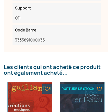
Annuler
Créer une liste d'envies
Support
CD
Code Barre
3335891000035
Les clients qui ont acheté ce produit
ont également acheté...
favorite_border
favorite_border
RUPTURE DE STOCK