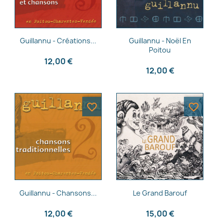
Aperçu rapide
Aperçu rapide


Guillannu - Créations...
Guillannu - Noël En
Poitou
12,00 €
12,00 €
favorite_border
favorite_border
Aperçu rapide
Aperçu rapide


Guillannu - Chansons...
Le Grand Barouf
12,00 €
15,00 €