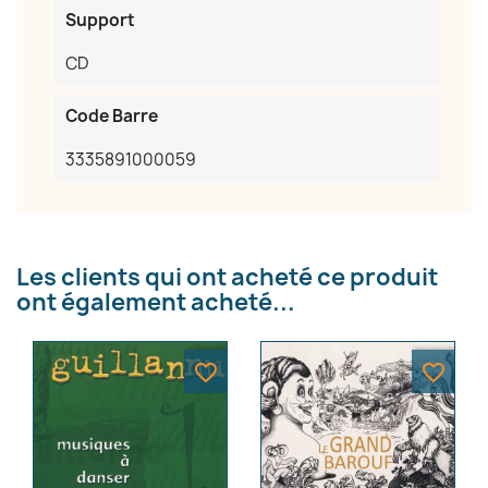
Annuler
Créer une liste d'envies
Support
CD
Code Barre
3335891000059
Les clients qui ont acheté ce produit
ont également acheté...
favorite_border
favorite_border