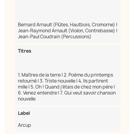
Bernard Arnault (Flûtes, Hautbois, Cromorne) |
Jean-Raymond Arnault (Violon, Contrebasse) |
Jean-Paul Coudrain (Percussions)
Titres
1. Maîtres de la terre | 2. Poème du printemps
retourné | 3. Triste nouvelle | 4. Ils partirent
×
Créer une liste d'envies
mille | 5. Oh ! Quand j'étais de chez mon père |
6. Venez entendre | 7. Qui veut savoir chanson
nouvelle
Nom de la liste d'envies
Label
Arcup