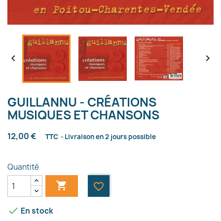


GUILLANNU - CRÉATIONS
MUSIQUES ET CHANSONS
12,00 €
TTC
Livraison en 2 jours possible
Quantité

favorite_border

En stock