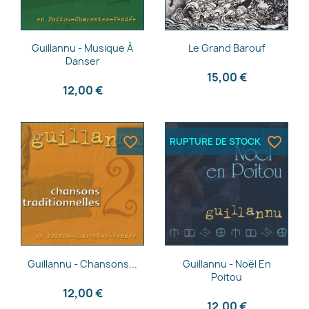
Aperçu rapide
Aperçu rapide


Guillannu - Musique À
Le Grand Barouf
Danser
15,00 €
12,00 €
favorite_border
favorite_border
RUPTURE DE STOCK
Aperçu rapide
Aperçu rapide


Guillannu - Chansons...
Guillannu - Noël En
Poitou
12,00 €
12,00 €