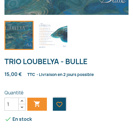
TRIO LOUBELYA - BULLE
15,00 €
TTC
Livraison en 2 jours possible
Quantité

favorite_border

En stock