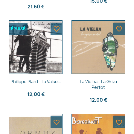
15,00 €
21,60 €
favorite_border
favorite_border
ÉPUISÉ
Aperçu rapide
Aperçu rapide


Philippe Plard - La Valse...
La Vielha - La Griva
Pertot
12,00 €
12,00 €
favorite_border
favorite_border