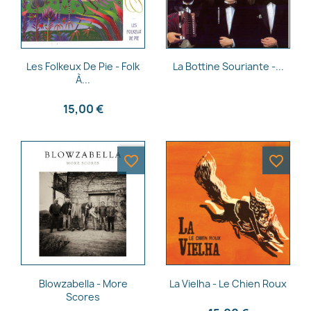
Aperçu rapide
Aperçu rapide


Les Folkeux De Pie - Folk
La Bottine Souriante -...
Annuler
Créer une liste d'envies
À...
15,00 €
favorite_border
favorite_border
Aperçu rapide
Aperçu rapide


Blowzabella - More
La Vielha - Le Chien Roux
Scores