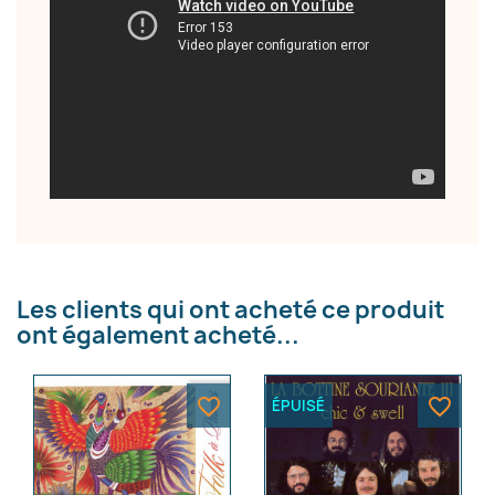
Les clients qui ont acheté ce produit
ont également acheté...
favorite_border
favorite_border
ÉPUISÉ
×
Créer une liste d'envies
Nom de la liste d'envies