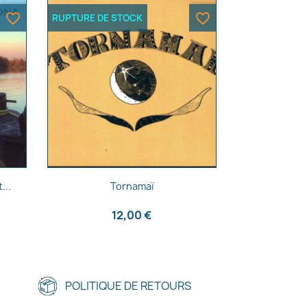
favorite_border
favorite_border
RUPTURE DE STOCK
Aperçu rapide

...
Tornamaï
12,00 €
POLITIQUE DE RETOURS