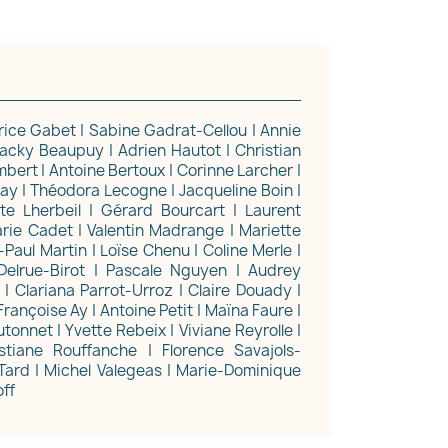
brice Gabet | Sabine Gadrat-Cellou | Annie
 Jacky Beaupuy | Adrien Hautot | Christian
ambert | Antoine Bertoux | Corinne Larcher |
×
ay | Théodora Lecogne | Jacqueline Boin |
ste Lherbeil | Gérard Bourcart | Laurent
rie Cadet | Valentin Madrange | Mariette
-Paul Martin | Loïse Chenu | Coline Merle |
e Delrue-Birot | Pascale Nguyen | Audrey
| Clariana Parrot-Urroz | Claire Douady |
 Françoise Ay | Antoine Petit | Maïna Faure |
utonnet | Yvette Rebeix | Viviane Reyrolle |
tiane Rouffanche | Florence Savajols-
ard | Michel Valegeas | Marie-Dominique
off