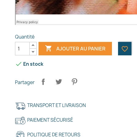
Quantité

AJOUTER AU PANIER
favorite_border

En stock
Partager
TRANSPORT ET LIVRAISON
PAIEMENT SÉCURISÉ
POLITIQUE DE RETOURS