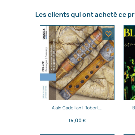
Les clients qui ont acheté ce p
favorite_border
Aperçu rapide

Alain Cadeillan | Robert...
B
15,00 €