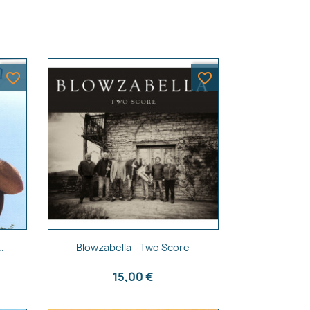
favorite_border
favorite_border
Aperçu rapide

.
Blowzabella - Two Score
15,00 €