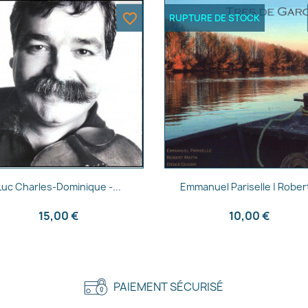
favorite_border
RUPTURE DE STOCK
Aperçu rapide
Aperçu rapide


Luc Charles-Dominique -...
Emmanuel Pariselle | Robert
15,00 €
10,00 €
PAIEMENT SÉCURISÉ