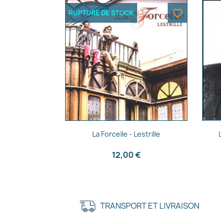
favorite_border
RUPTURE DE STOCK
Aperçu rapide

La Forcelle - Lestrille
12,00 €
TRANSPORT ET LIVRAISON