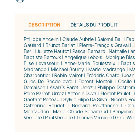
DESCRIPTION
DÉTAILS DU PRODUIT
Philippe Ancelin | Claude Aubrie | Salomé Ball | Fa
Gaulard | Brunot Bariat | Pierre-François Graval |
Beril | Juliette Hautot | Pascal Bernard | Nathalie L
réer une liste d'envies
Baptiste Bertoux | Angelique Lebois | Monique Biss
Elise Levasseur | Anne-Marie Boulesteix | Bapti
Madrange | Michaël Bourry | Marie Madrange | Ma
Charpentier | Robin Mairot | Frédéric Chatel | Jean
e la liste d'envies
Gilles De Becdelievre | Florent Monteil | Cécil
Demaison | Asalaïs Parot-Urroz | Philippe Destrem 
Peire Parrot-Urroz | Antonin Duval | Florent Paulet |
Gaëtant Polteau | Sylvie Filipe Da Silva | Nicolas Po
Catherine Roudet | Bernard Rouffanche | Chris
Annuler
Créer une liste d'envies
Montaudon | Marie-Claude Senamaud | Benjamin T
Verniolle | Paul Verniolle | Thomas Verniolle | Gabi Wo