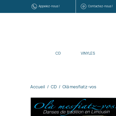
Appelez-nous !
Contactez-nous !
CD
VINYLES
Accueil
CD
Olà mesfiatz-vos