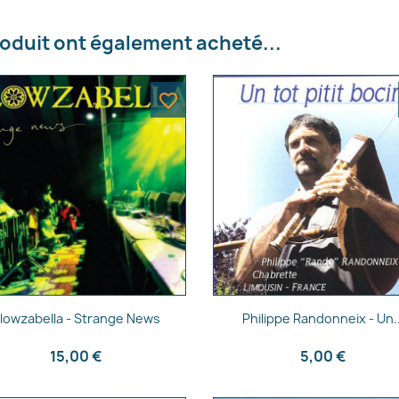
roduit ont également acheté...
favorite_border
Aperçu rapide
Aperçu rapide


lowzabella - Strange News
Philippe Randonneix - Un..
15,00 €
5,00 €