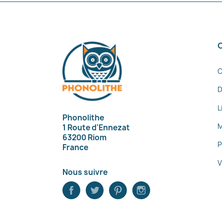
C
D
L
Phonolithe
M
1 Route d'Ennezat
63200 Riom
P
France
V
Nous suivre