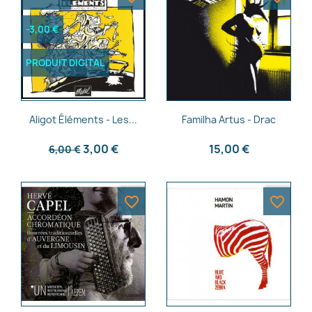
-3,00 €
PRODUIT DIGITAL
Aperçu rapide
Aperçu rapide


Aligot Éléments - Les...
Familha Artus - Drac
3,00 €
15,00 €
6,00 €
favorite_border
favorite_border