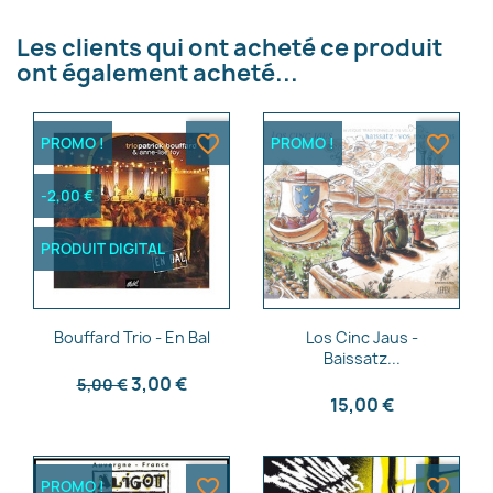
×
Créer une liste d'envies
Les clients qui ont acheté ce produit
ont également acheté...
Nom de la liste d'envies
favorite_border
favorite_border
PROMO !
PROMO !
-2,00 €
Annuler
Créer une liste d'envies
PRODUIT DIGITAL
Aperçu rapide
Aperçu rapide


Bouffard Trio - En Bal
Los Cinc Jaus -
Baissatz...
3,00 €
5,00 €
15,00 €
favorite_border
favorite_border
PROMO !