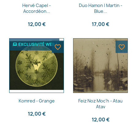
Aperçu rapide
Aperçu rapide


Hervé Capel -
Duo Hamon | Martin -
Accordéon...
Blue...
12,00 €
17,00 €
EXCLUSIVITÉ WEB !
favorite_border
favorite_border
Aperçu rapide
Aperçu rapide


Komred - Grange
Feiz Noz Moc'h - Atau
Atav
12,00 €
12,00 €