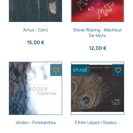
Aperçu rapide
Aperçu rapide


Artus - Cerc
Steve Waring - Macheur
De Mots
15,00 €
12,00 €
favorite_border
favorite_border
ÉPUISÉ
Aperçu rapide
Aperçu rapide


Vóden - Polskanitsa
Efrén López | Stelios...