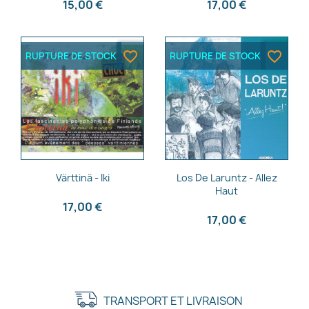
15,00 €
17,00 €
favorite_border
favorite_border
RUPTURE DE STOCK
RUPTURE DE STOCK
Aperçu rapide
Aperçu rapide


Värttinä - Iki
Los De Laruntz - Allez
Haut
17,00 €
17,00 €
TRANSPORT ET LIVRAISON