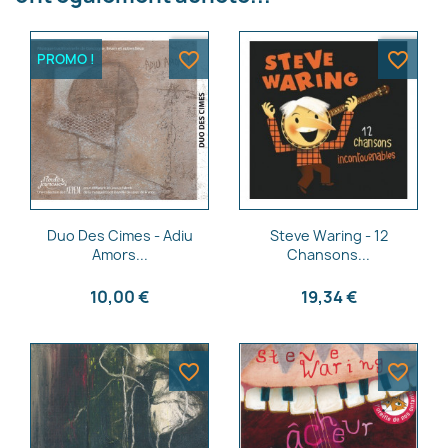
×
Créer une liste d'envies
favorite_border
favorite_border
PROMO !
Nom de la liste d'envies
Annuler
Créer une liste d'envies
Aperçu rapide
Aperçu rapide


Duo Des Cimes - Adiu
Steve Waring - 12
Amors...
Chansons...
10,00 €
19,34 €
favorite_border
favorite_border