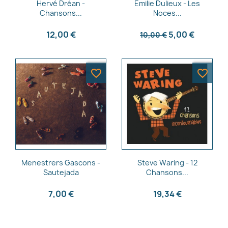
Aperçu rapide
Aperçu rapide


Hervé Dréan -
Émilie Dulieux - Les
Chansons...
Noces...
12,00 €
5,00 €
10,00 €
favorite_border
favorite_border
Aperçu rapide
Aperçu rapide


Menestrers Gascons -
Steve Waring - 12
Sautejada
Chansons...
7,00 €
19,34 €