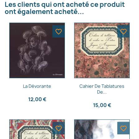
Les clients qui ont acheté ce produit
×
Créer une liste d'envies
ont également acheté...
Nom de la liste d'envies
favorite_border
favorite_border
Annuler
Créer une liste d'envies
Aperçu rapide
Aperçu rapide


La Dévorante
Cahier De Tablatures
De...
12,00 €
15,00 €
favorite_border
favorite_border