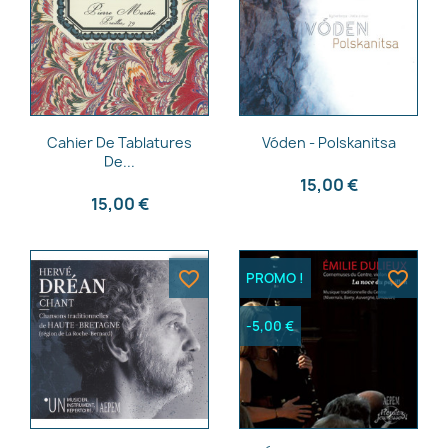
Aperçu rapide
Aperçu rapide


Cahier De Tablatures
Vóden - Polskanitsa
De...
15,00 €
15,00 €
favorite_border
favorite_border
PROMO !
-5,00 €