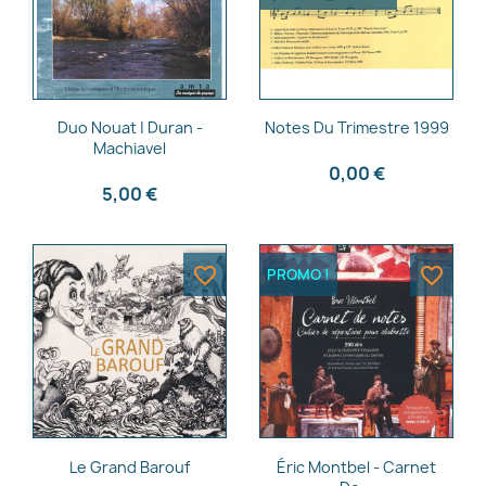
Aperçu rapide
Aperçu rapide


Duo Nouat | Duran -
Notes Du Trimestre 1999
Machiavel
0,00 €
5,00 €
favorite_border
favorite_border
PROMO !
Aperçu rapide
Aperçu rapide


Le Grand Barouf
Éric Montbel - Carnet