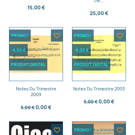
De...
15,00 €
25,00 €
favorite_border
favorite_border
PROMO !
PROMO !
-8,00 €
-8,00 €
PRODUIT DIGITAL
PRODUIT DIGITAL
Aperçu rapide
Aperçu rapide


Notes Du Trimestre
Notes Du Trimestre 2003
2009
0,00 €
5,00 €
0,00 €
5,00 €
favorite_border
favorite_border
PROMO !