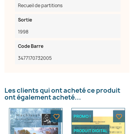
Recueil de partitions
Sortie
1998
Code Barre
×
Créer une liste d'envies
3477170732005
Nom de la liste d'envies
Les clients qui ont acheté ce produit
ont également acheté...
Annuler
Créer une liste d'envies
favorite_border
favorite_border
PROMO !
PRODUIT DIGITAL