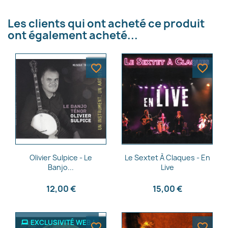
Les clients qui ont acheté ce produit
ont également acheté...
favorite_border
favorite_border
Aperçu rapide
Aperçu rapide


Olivier Sulpice - Le
Le Sextet À Claques - En
Banjo...
Live
12,00 €
15,00 €
EXCLUSIVITÉ WEB !
favorite_border
favorite_border