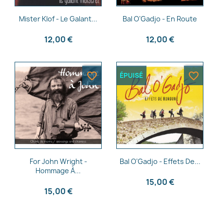
Aperçu rapide
Aperçu rapide


Mister Klof - Le Galant...
Bal O'Gadjo - En Route
12,00 €
12,00 €
favorite_border
favorite_border
ÉPUISÉ
Aperçu rapide
Aperçu rapide


For John Wright -
Bal O'Gadjo - Effets De...
Hommage À...
15,00 €
15,00 €