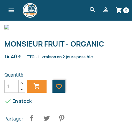
search


shopping_cart
0
MONSIEUR FRUIT - ORGANIC
14,40 €
TTC
Livraison en 2 jours possible
Quantité

favorite_border

En stock
Partager