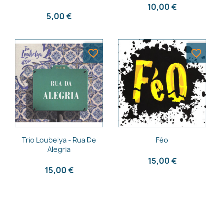
10,00 €
5,00 €
favorite_border
favorite_border
Aperçu rapide
Aperçu rapide


Trio Loubelya - Rua De
Féo
Alegria
15,00 €
15,00 €