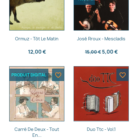
Aperçu rapide
Aperçu rapide


Ormuz - Tôt Le Matin
José Rroux - Mescladis
12,00 €
5,00 €
15,00 €
favorite_border
favorite_border
PRODUIT DIGITAL
Aperçu rapide
Aperçu rapide


Carré De Deux - Tout
Duo Ttc - Vol.1
En...