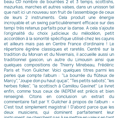
beau CD nombre de bourrées 2 et 3 temps, scottishs,
mazurkas, marches et autres valses, dans un unisson tel
que nait ici un nouveau son fruit de l'assemblage de ceux
de leurs 2 instruments. Cela produit une énergie
incroyable et un swing particulièrement efficace sur des
tempi très retenus parfaits pour la danse. A cela s'ajoute
l'originalité du choix judicieux du mélodéon, petit
accordéon à la sonorité spécifique utilisé chez les cajuns
et ailleurs mais pas en Centre France d'ordinaire ! Le
répertoire égrène classiques et raretés. Centré sur la
tradition du Morvan et du Nivernais, il accueille aussi un
traditionnel gascon, un autre du Limousin ainsi que
quelques compositions de Thierry Mirebeau, Frédéric
Paris et Yvon Guilcher. Voici quelques titres parmi les
perles que compte l'album : "La bourrée du flûteux de
Marcy", "Joupe don pu haut quçai", "Tes petits sabots", "les
herbes folles", "la scottisch à Camillou Gavinet" Le livret
enfin, comme tous ceux de l'AEPEM est précis et bien
renseigné. Citons en conclusion un extrait du
commentaire fait par Y. Guilcher à propos de l'album : «
C'est tout simplement magistral ! D'abord parce que les
deux musiciens, qui dominent parfaitement leur
instrument, ne cherchent pas à se mettre en valeur en tant