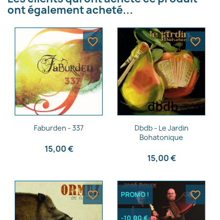
ont également acheté...
favorite_border
favorite_border
Aperçu rapide
Aperçu rapide


Faburden - 337
Dbdb - Le Jardin
Bohatonique
15,00 €
15,00 €
favorite_border
favorite_border
PROMO !
-10,00 €