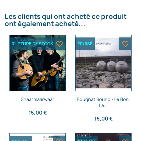
×
Les clients qui ont acheté ce produit
Créer une liste d'envies
ont également acheté...
Nom de la liste d'envies
favorite_border
favorite_border
RUPTURE DE STOCK
ÉPUISÉ
Annuler
Créer une liste d'envies
Aperçu rapide
Aperçu rapide


Snaarmaarwaar
Bougnat Sound - Le Bon,
La...
15,00 €
15,00 €