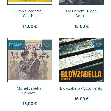
Aperçu rapide
Aperçu rapide


Cumbia Madame ! -
Duo Lienard | Biget -
South...
Don't...
14,00 €
15,00 €
favorite_border
favorite_border
PROMO !
Aperçu rapide
Aperçu rapide


Michel Esbelin |
Blowzabella - Octomento
Tiennet...
16,00 €
15,00 €