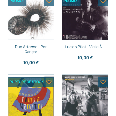
favorite_border
favorite_border
PROMO !
PROMO !
Aperçu rapide
Aperçu rapide


Duo Artense - Per
Lucien Pillot - Vielle À...
Dançar
10,00 €
10,00 €
favorite_border
favorite_border
RUPTURE DE STOCK