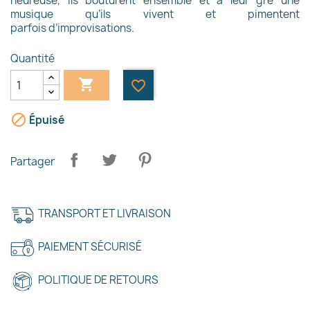
heureuse, ils bouturent ensemble et à leur gré une
musique qu’ils vivent et pimentent
parfois d’improvisations.
Quantité

favorite_border

Épuisé
Partager
TRANSPORT ET LIVRAISON
PAIEMENT SÉCURISÉ
POLITIQUE DE RETOURS